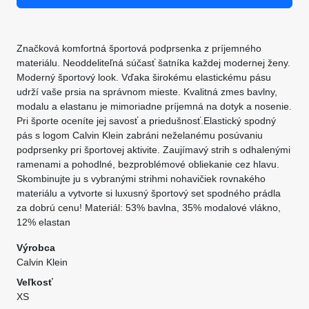
Značková komfortná športová podprsenka z príjemného
materiálu. Neoddeliteľná súčasť šatníka každej modernej ženy.
Moderný športový look. Vďaka širokému elastickému pásu
udrží vaše prsia na správnom mieste. Kvalitná zmes bavlny,
modalu a elastanu je mimoriadne príjemná na dotyk a nosenie.
Pri športe oceníte jej savosť a priedušnosť.Elastický spodný
pás s logom Calvin Klein zabráni neželanému posúvaniu
podprsenky pri športovej aktivite. Zaujímavý strih s odhalenými
ramenami a pohodlné, bezproblémové obliekanie cez hlavu.
Skombinujte ju s vybranými strihmi nohavičiek rovnakého
materiálu a vytvorte si luxusný športový set spodného prádla
za dobrú cenu! Materiál: 53% bavlna, 35% modalové vlákno,
12% elastan
Výrobca
Calvin Klein
Veľkosť
XS