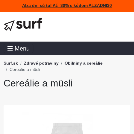
Alza dni sú tu! Až -30% s kódom ALZADNI30
Menu
Surf.sk
Zdravé potraviny
Obilniny a cereálie
Cereálie a müsli
Cereálie a müsli