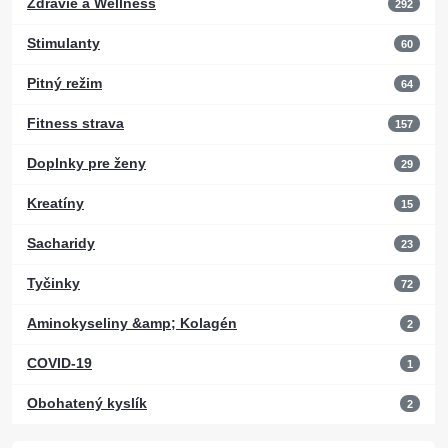
Zdravie a Wellness
292
Stimulanty
60
Pitný režim
64
Fitness strava
157
Doplnky pre ženy
29
Kreatíny
15
Sacharidy
23
Tyčinky
72
Aminokyseliny &amp; Kolagén
2
COVID-19
1
Obohatený kyslík
2