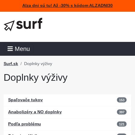
Alza dni sú tu! Až -30% s kódom ALZADNI30
Menu
Surf.sk
Doplnky výživy
Doplnky výživy
Spaľovače tukov
153
Anabolizéry a NO doplnky
397
Podľa problému
121