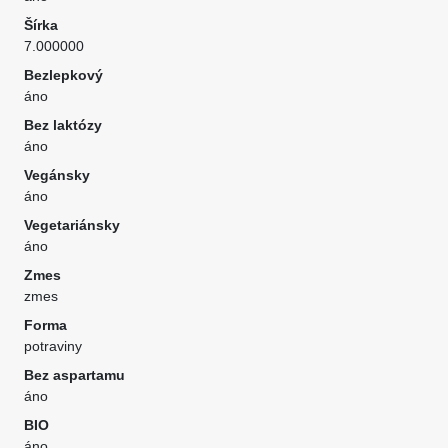
Šírka
7.000000
Bezlepkový
áno
Bez laktózy
áno
Vegánsky
áno
Vegetariánsky
áno
Zmes
zmes
Forma
potraviny
Bez aspartamu
áno
BIO
áno