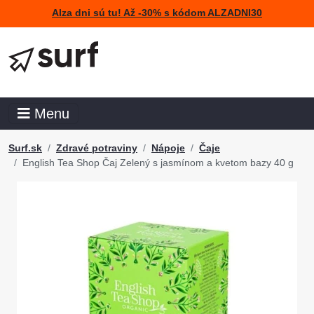
Alza dni sú tu! Až -30% s kódom ALZADNI30
Menu
Surf.sk
Zdravé potraviny
Nápoje
Čaje
English Tea Shop Čaj Zelený s jasmínom a kvetom bazy 40 g