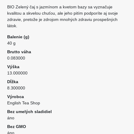
BIO Zelený čaj s jazmínom a kvetom bazy sa vyznačuje
kvalitou a skvelou chuťou, ale jeho pitím podporíte aj svoje
zdravie, pretože je zdrojom mnohých zdraviu prospešných
látok.
Balenie (g)
40 g
Brutto váha
0.083000
Výška
13.000000
Dĺžka
8.300000
Výrobca
English Tea Shop
Bez umelých sladidiel
áno
Bez GMO
áno