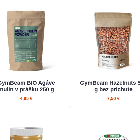
GymBeam BIO Agáve
GymBeam Hazelnuts 
inulín v prášku 250 g
g bez príchute
4,95 €
7,50 €