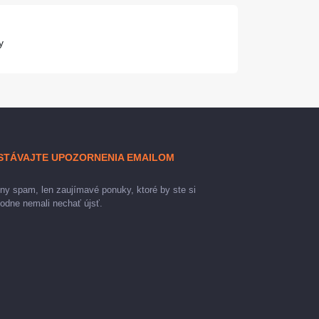
y
STÁVAJTE UPOZORNENIA EMAILOM
ny spam, len zaujímavé ponuky, ktoré by ste si
odne nemali nechať újsť.