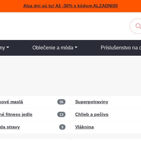
Alza dni sú tu! Až -30% s kódom ALZADNI30
iny
Oblečenie a móda
Príslušenstvo na 
kové maslá
Superpotraviny
35
né fitness jedlo
Chlieb a pečivo
13
da stravy
Vláknina
9