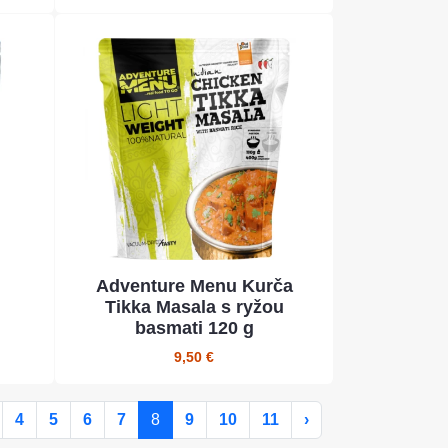
Adventure Menu Kurča
Tikka Masala s ryžou
basmati 120 g
9,50 €
4
5
6
7
8
9
10
11
›