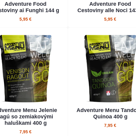
Adventure Food
Adventure Food
toviny ai Funghi 144 g
Cestoviny alle Noci 14
5,95 €
5,95 €
venture Menu Jelenie
Adventure Menu Tando
ragú so zemiakovými
Quinoa 400 g
haluškami 400 g
7,95 €
7,95 €