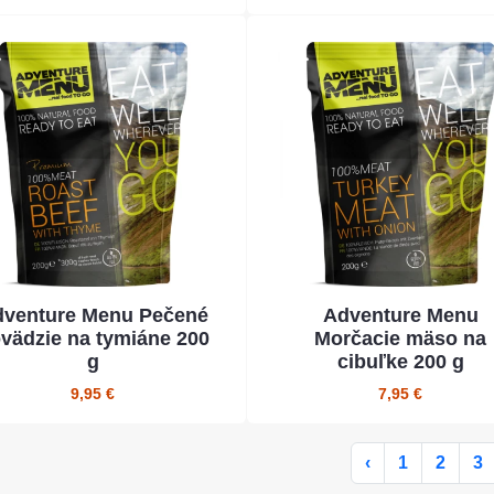
venture Menu Pečené
Adventure Menu
vädzie na tymiáne 200
Morčacie mäso na
g
cibuľke 200 g
9,95 €
7,95 €
‹
1
2
3