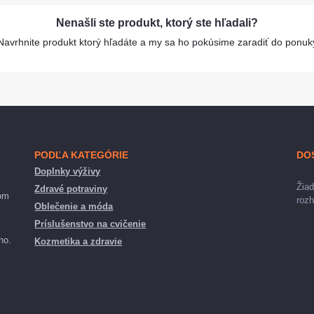
Nenašli ste produkt, ktorý ste hľadali?
Navrhnite produkt ktorý hľadáte a my sa ho pokúsime zaradiť do ponuk
PODĽA KATEGÓRIE
DO
Doplnky výživy
Žiad
Zdravé potraviny
nom
rozh
Oblečenie a móda
Príslušenstvo na cvičenie
ho.
Kozmetika a zdravie