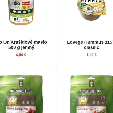
o On Arašidové maslo
Lovege Hummus 115
500 g jemný
classic
6,50 €
1,40 €