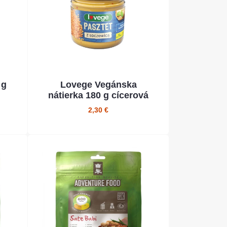
 g
Lovege Vegánska
nátierka 180 g cícerová
2,30 €