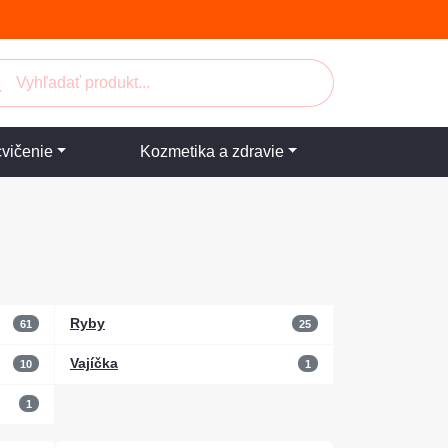
cvičenie
Kozmetika a zdravie
Ryby
61
25
Vajíčka
10
1
1