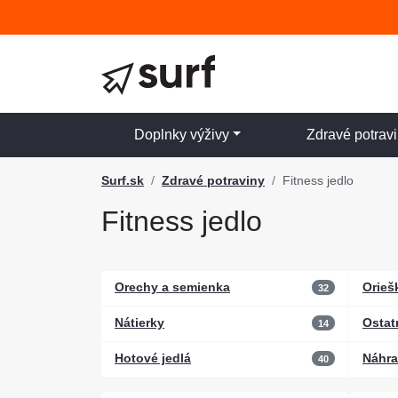
Doplnky výživy
Zdravé potrav
Surf.sk
Zdravé potraviny
Fitness jedlo
Fitness jedlo
Orechy a semienka
Orieš
32
Nátierky
Ostat
14
Hotové jedlá
Náhra
40