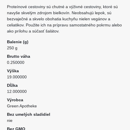
Proteínové cestoviny sú chutné a výživné cestoviny, ktoré sú
navyše skvelým zdrojom bielkovín. Neobsahujú lepok, sú
bezvaječné a skvelo obohatia kuchyňu nielen vegánov a
celiatikov. Použite ich na prípravu samostatného pokrmu alebo
ako prílohu a súčasť šalátov.
Balenie (g)
250 g
Brutto váha
0.250000
Výška
19.000000
Dĺžka
12.000000
Výrobca
Green Apotheke
Bez umelých sladidiel
nie
Bez GMO