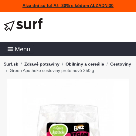
Alza dni sú tu! Až -30% s kódom ALZADNI30
Menu
Surf.sk
Zdravé potraviny
Obilniny a cereálie
Cestoviny
Green Apotheke cestoviny proteínové 250 g