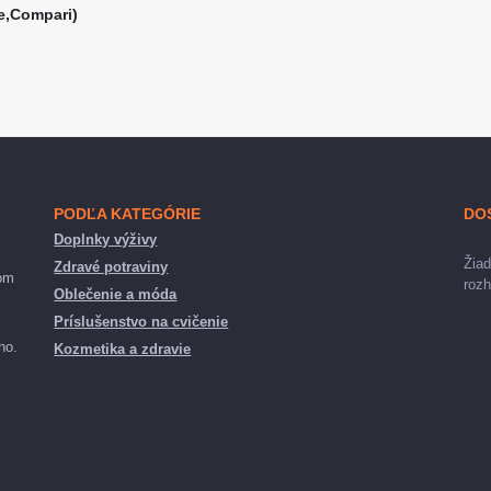
e,Compari)
PODĽA KATEGÓRIE
DO
Doplnky výživy
Žiad
Zdravé potraviny
nom
rozh
Oblečenie a móda
Príslušenstvo na cvičenie
ho.
Kozmetika a zdravie