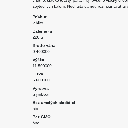
chutné, sladké toasty, palacinky, ovsené vločky či ob
zbytočných kalórií. Nechajte sa ňou rozmaznávať aj 
Príchuť
jablko
Balenie (g)
220 g
Brutto váha
0.400000
Výška
11.500000
Dĺžka
6.600000
Výrobca
GymBeam
Bez umelých sladidiel
nie
Bez GMO
áno