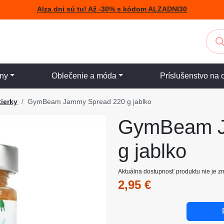
Alza dni sú tu! Až -30% s kódom ALZADNI30
iny
Oblečenie a móda
Príslušenstvo na 
ierky
GymBeam Jammy Spread 220 g jablko
GymBeam J
g jablko
Aktuálna dostupnosť produktu nie je 
2,95 €