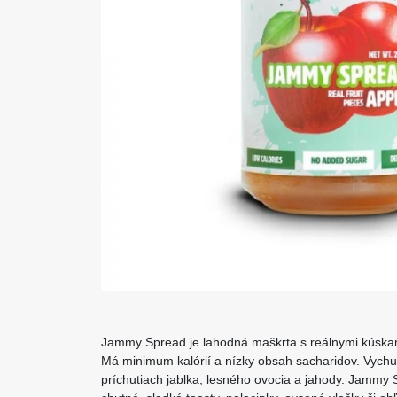
Jammy Spread je lahodná maškrta s reálnymi kúskam
Má minimum kalórií a nízky obsah sacharidov. Vychu
príchutiach jablka, lesného ovocia a jahody. Jammy 