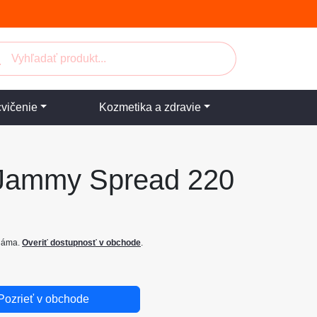
cvičenie
Kozmetika a zdravie
ammy Spread 220
známa.
Overiť dostupnosť v obchode
.
Pozrieť v obchode