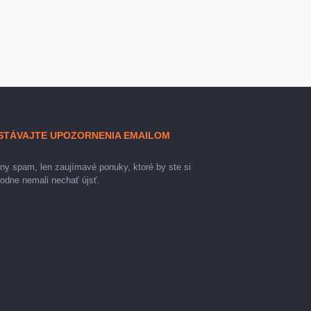
STÁVAJTE UPOZORNENIA EMAILOM
ny spam, len zaujímavé ponuky, ktoré by ste si
odne nemali nechať újsť.