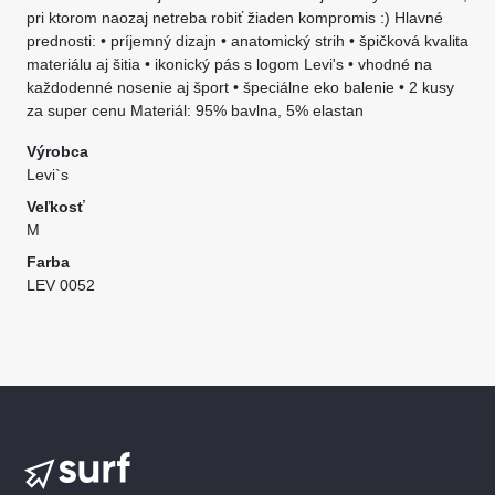
pri ktorom naozaj netreba robiť žiaden kompromis :) Hlavné
prednosti: • príjemný dizajn • anatomický strih • špičková kvalita
materiálu aj šitia • ikonický pás s logom Levi's • vhodné na
každodenné nosenie aj šport • špeciálne eko balenie • 2 kusy
za super cenu Materiál: 95% bavlna, 5% elastan
Výrobca
Levi`s
Veľkosť
M
Farba
LEV 0052