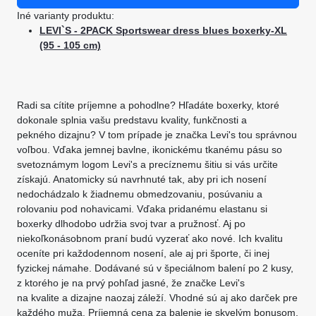
Iné varianty produktu:
LEVI`S - 2PACK Sportswear dress blues boxerky-XL
(95 - 105 cm)
Radi sa cítite príjemne a pohodlne? Hľadáte boxerky, ktoré
dokonale splnia vašu predstavu kvality, funkčnosti a
pekného dizajnu? V tom prípade je značka Levi's tou správnou
voľbou. Vďaka jemnej bavlne, ikonickému tkanému pásu so
svetoznámym logom Levi's a precíznemu šitiu si vás určite
získajú. Anatomicky sú navrhnuté tak, aby pri ich nosení
nedochádzalo k žiadnemu obmedzovaniu, posúvaniu a
rolovaniu pod nohavicami. Vďaka pridanému elastanu si
boxerky dlhodobo udržia svoj tvar a pružnosť. Aj po
niekoľkonásobnom praní budú vyzerať ako nové. Ich kvalitu
oceníte pri každodennom nosení, ale aj pri športe, či inej
fyzickej námahe. Dodávané sú v špeciálnom balení po 2 kusy,
z ktorého je na prvý pohľad jasné, že značke Levi's
na kvalite a dizajne naozaj záleží. Vhodné sú aj ako darček pre
každého muža. Príjemná cena za balenie je skvelým bonusom,