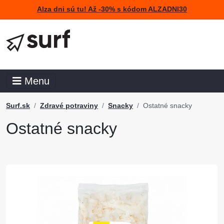
Alza dni sú tu! Až -30% s kódom ALZADNI30
Menu
Surf.sk
Zdravé potraviny
Snacky
Ostatné snacky
Ostatné snacky