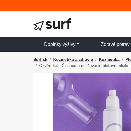
Doplnky výživy
Zdravé potrav
Surf.sk
Kozmetika a zdravie
Kozmetika
Pl
OxyAddict - Čistiace a odličovacie pleťové mlieko