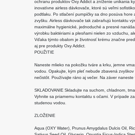
ochranu produktov Oxy Addict a zníženie unikania ky
inovatívne airless dávkovače, ktoré sú veľmi sofistik
podtlaku. Po stlačení pumpičky sa dno posúva hore 
zvyšku. Airless dávkovače tak zabraňujú kontaktu 
maximálne hygienické, jednoduché a presné nanášan
výrobku baktériami a plesňami nielen zo vzduchu, ale
Vďaka týmto obalom je životnosť krému značne predĺ
aj pre produkty Oxy Addict.
POUŽITIE
Naneste mlieko na pokožku tváre a krku, jemne vmas
vodou. Opakujte, kým pleť nebude zbavená zvyškov 
nečistôt. Používajte ráno aj večer. Na záver nanest
SKLADOVANIE Skladujte na suchom, chladnom, tma
Vyhnite sa priamemu kontaktu s očami. V prípade zas
studenou vodou.
ZLOŽENIE
Aqua (OXY Water), Prunus Amygdalus Dulcis Oil, Ri
Sativus Seed Oil, Glycerin, Opuntia Ficus-Indica Ste