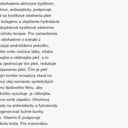
obohatená aktívnym kyslíkom,
ovo, antisepticky, podporuje
 sa kyslíkové ošetrenia pleti
by kolagénu a zlepšenie hydratácie.
doplnkové kyslíkové ošetrenie
e účinky terapie. Pre zamedzenie
o obohatené o extrakt z
kojuje podráždenú pokožku,
žke vodu viažúce látky, vďaka
šia a vitálnejšia pleť, a to
a zjednocuje tón pleti, redukuje
jasneniu pleti. Čím je pleť
pri tvorbe receptúry stavil na
ový olej namiesto syntetických
u lipidového filmu, aby
žku vysušuje, je citlivejšia,
 na vznik zápalov. Uhorkový
atý na antioxidanty a fytosteroly,
regenerovať kožné bunky
u. Vitamín E podporuje
ticitu kože. Pre maximálnu