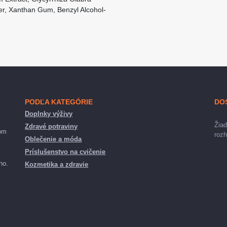
ter, Xanthan Gum, Benzyl Alcohol-
PODĽA KATEGÓRIE
DO
Doplnky výživy
Žiad
Zdravé potraviny
nom
rozh
Oblečenie a móda
Príslušenstvo na cvičenie
ho.
Kozmetika a zdravie