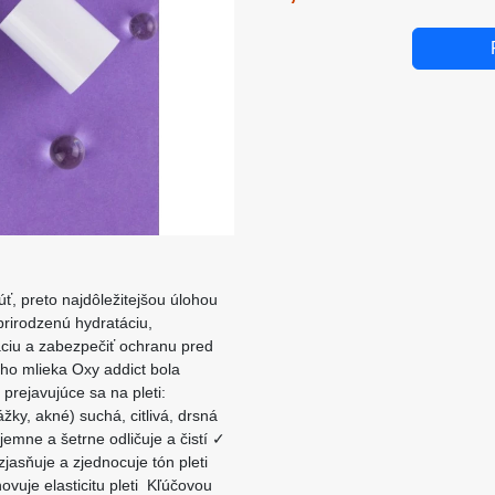
úť, preto najdôležitejšou úlohou
prirodzenú hydratáciu,
áciu a zabezpečiť ochranu pred
ho mlieka Oxy addict bola
prejavujúce sa na pleti:
žky, akné) suchá, citlivá, drsná
emne a šetrne odličuje a čistí ✓
asňuje a zjednocuje tón pleti
vuje elasticitu pleti Kľúčovou