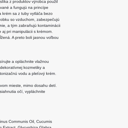
slíka z produktov výrobca použil
ované a fungujú na princípe
a krém sa z tuby vytláča bezo
výrobku so vzduchom, zabezpečujú
ie, a tým zabraňujú kontaminácii
 aj pri manipulácii s krémom.
žená. A preto boli jasnou voľbou
írujte a opláchnite vlažnou
dekoratívnej kozmetiky a
e tonizačnú vodu a pleťový krém.
vom mieste, mimo dosahu detí.
iahnutia očí, vypláchnite
cinus Communis Oil, Cucumis
m Extract, Glycyrrhiza Glabra