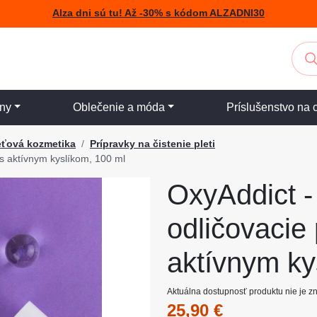
Alza dni sú tu! Až -30% s kódom ALZADNI30
iny
Oblečenie a móda
Príslušenstvo na 
eťová kozmetika
Prípravky na čistenie pleti
 s aktívnym kyslíkom, 100 ml
OxyAddict -
odličovacie
aktívnym ky
Aktuálna dostupnosť produktu nie je 
25,90 €