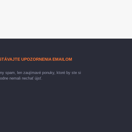
STÁVAJTE UPOZORNENIA EMAILOM
ny spam, len zaujímavé ponuky, ktoré by ste si
odne nemali nechať újsť.