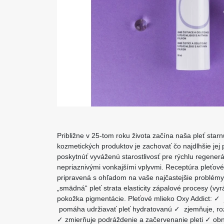
Približne v 25-tom roku života začína naša pleť starn
kozmetických produktov je zachovať čo najdlhšie jej 
poskytnúť vyváženú starostlivosť pre rýchlu regener
nepriaznivými vonkajšími vplyvmi. Receptúra pleťové
pripravená s ohľadom na vaše najčastejšie problémy 
„smädná“ pleť strata elasticity zápalové procesy (vyrá
pokožka pigmentácie. Pleťové mlieko Oxy Addict: ✓ j
pomáha udržiavať pleť hydratovanú ✓ zjemňuje, rozj
✓ zmierňuje podráždenie a začervenanie pleti ✓ obno