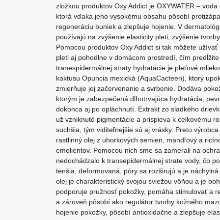
zložkou produktov Oxy Addict je OXYWATER – voda 
ktorá vďaka jeho vysokému obsahu pôsobí protizápal
regeneráciu buniek a zlepšuje hojenie. V dermatológii
používajú na zvýšenie elasticity pleti, zvýšenie tvor
Pomocou produktov Oxy Addict si tak môžete užívať 
pleti aj pohodlne v domácom prostredí, čím predĺžit
tranespidermálnej straty hydratácie je pleťové mliek
kaktusu Opuncia mexická (AquaCacteen), ktorý upo
zmierňuje jej začervenanie a svrbenie. Dodáva poko
ktorým je zabezpečená dlhotrvajúca hydratácia, pevnej
dokonca aj po opláchnutí. Extrakt zo sladkého drievk
už vzniknuté pigmentácie a prispieva k celkovému roz
suchšia, tým viditeľnejšie sú aj vrásky. Preto výrobca 
rastlinný olej z uhorkových semien, mandľový a ricín
emolientov. Pomocou nich sme sa zamerali na ochran
nedochádzalo k transepidermálnej strate vody, čo poko
tenšia, deformovaná, póry sa rozširujú a je náchylná
olej je charakteristický svojou sviežou vôňou a je boh
podporuje pružnosť pokožky, pomáha stimulovať a 
a zároveň pôsobí ako regulátor tvorby kožného maz
hojenie pokožky, pôsobí antioxidačne a zlepšuje elas