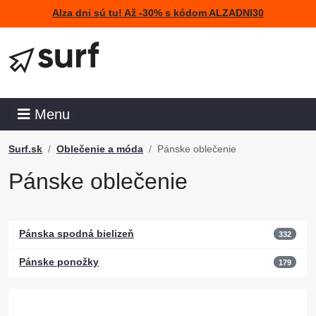
Alza dni sú tu! Až -30% s kódom ALZADNI30
Menu
Surf.sk
Oblečenie a móda
Pánske oblečenie
Pánske oblečenie
Pánska spodná bielizeň
332
Pánske ponožky
179