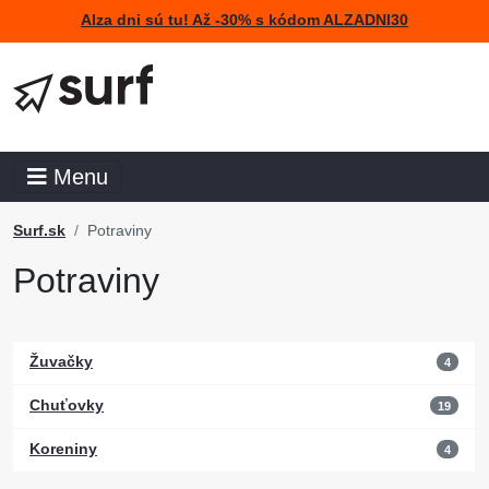
Alza dni sú tu! Až -30% s kódom ALZADNI30
Menu
Surf.sk
Potraviny
Potraviny
Žuvačky
4
Chuťovky
19
Koreniny
4