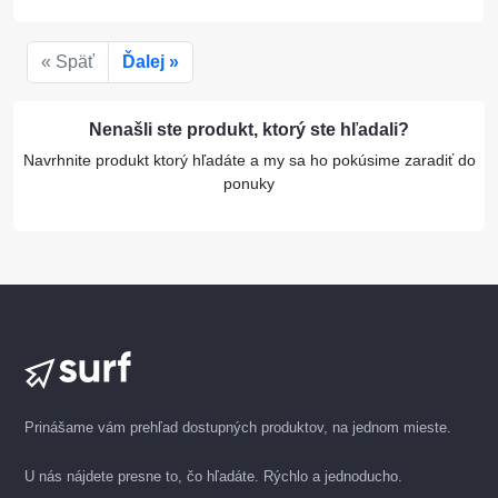
« Späť
Ďalej »
Nenašli ste produkt, ktorý ste hľadali?
Navrhnite produkt ktorý hľadáte a my sa ho pokúsime zaradiť do
ponuky
Prinášame vám prehľad dostupných produktov, na jednom mieste.
U nás nájdete presne to, čo hľadáte. Rýchlo a jednoducho.