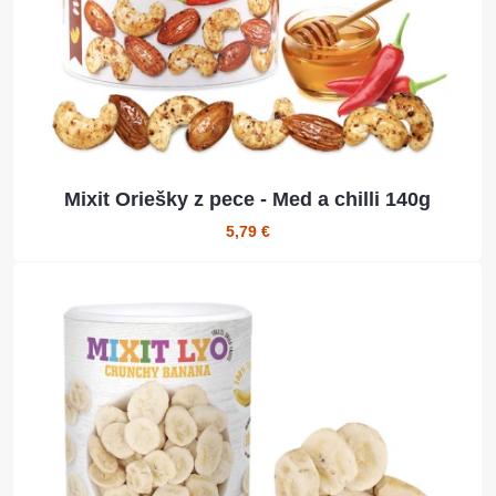
Mixit Oriešky z pece - Med a chilli 140g
5,79 €