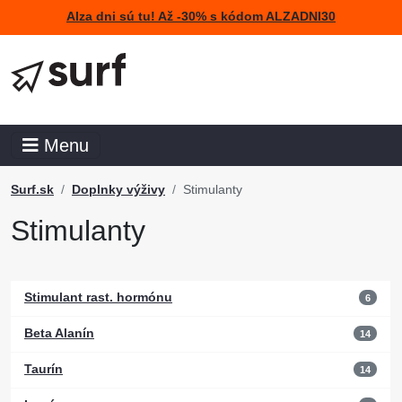
Alza dni sú tu! Až -30% s kódom ALZADNI30
Menu
Surf.sk
Doplnky výživy
Stimulanty
Stimulanty
Stimulant rast. hormónu
6
Beta Alanín
14
Taurín
14