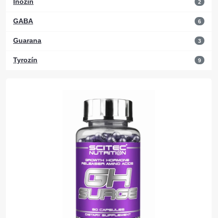
Inozín
2
GABA
6
Guarana
3
Tyrozín
9