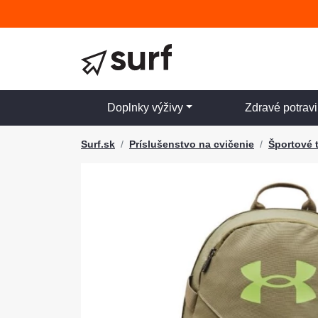
Doplnky výživy
Zdravé potrav
Surf.sk
Príslušenstvo na cvičenie
Športové 