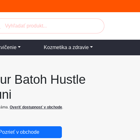
cvičenie
Kozmetika a zdravie
ur Batoh Hustle
uni
známa.
Overiť dostupnosť v obchode
.
Pozrieť v obchode