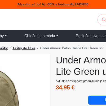
Alza dni sú tu! Až -30% s kódom ALZADNI30
iny
Oblečenie a móda
Príslušenstvo na 
tašky
Tašky do fitka
Under Armour Batoh Hustle Lite Green uni
Under Armo
Lite Green 
Aktuálna dostupnosť produktu nie je 
34,95 €