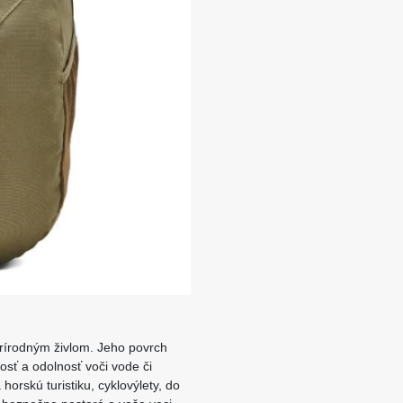
 prírodným živlom. Jeho povrch
osť a odolnosť voči vode či
horskú turistiku, cyklovýlety, do