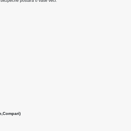
sa bezpečne postará o vaše veci.
e,Compari)