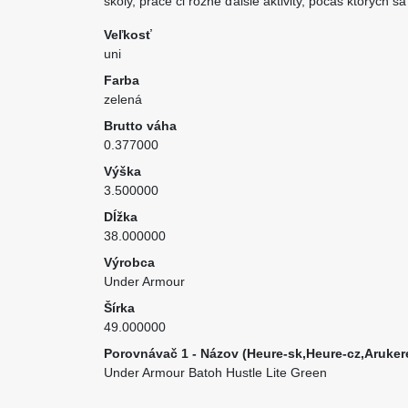
školy, práce či rôzne ďalšie aktivity, počas ktorých 
Veľkosť
uni
Farba
zelená
Brutto váha
0.377000
Výška
3.500000
Dĺžka
38.000000
Výrobca
Under Armour
Šírka
49.000000
Porovnávač 1 - Názov (Heure-sk,Heure-cz,Aruker
Under Armour Batoh Hustle Lite Green