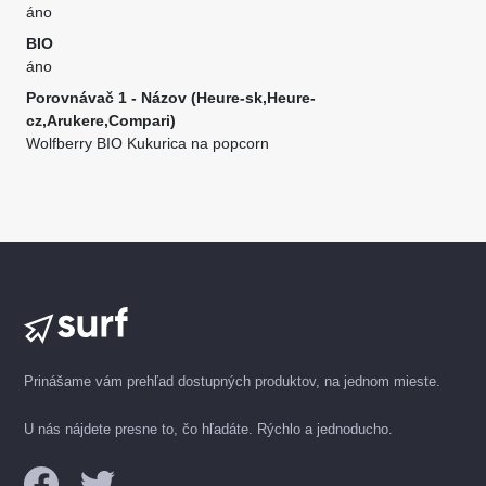
áno
BIO
áno
Porovnávač 1 - Názov (Heure-sk,Heure-
cz,Arukere,Compari)
Wolfberry BIO Kukurica na popcorn
Prinášame vám prehľad dostupných produktov, na jednom mieste.
U nás nájdete presne to, čo hľadáte. Rýchlo a jednoducho.