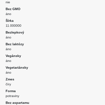
nie
Bez GMO
áno
Šírka
11.000000
Bezlepkový
áno
Bez laktózy
áno
Vegánsky
áno
Vegetariánsky
áno
Zmes
číry
Forma
potraviny
Bez aspartamu