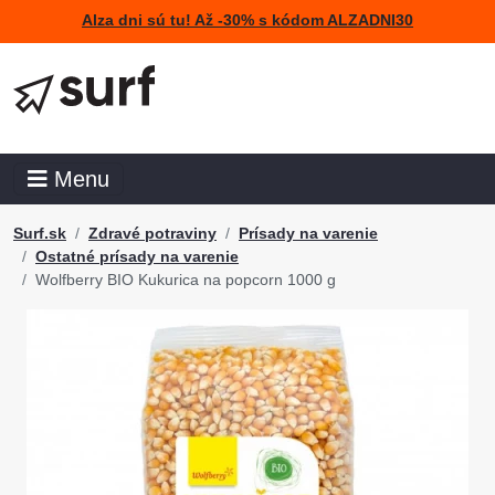
Alza dni sú tu! Až -30% s kódom ALZADNI30
Menu
Surf.sk
Zdravé potraviny
Prísady na varenie
Ostatné prísady na varenie
Wolfberry BIO Kukurica na popcorn 1000 g