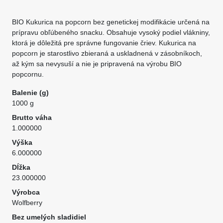
BIO Kukurica na popcorn bez genetickej modifikácie určená na
prípravu obľúbeného snacku. Obsahuje vysoký podiel vlákniny,
ktorá je dôležitá pre správne fungovanie čriev. Kukurica na
popcorn je starostlivo zbieraná a uskladnená v zásobníkoch,
až kým sa nevysuší a nie je pripravená na výrobu BIO
popcornu.
Balenie (g)
1000 g
Brutto váha
1.000000
Výška
6.000000
Dĺžka
23.000000
Výrobca
Wolfberry
Bez umelých sladidiel