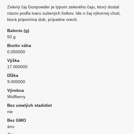
Zelený čaj Gunpowder je typom zeleného čaju, ktorý dostal
názov podľa tvaru sušených lístkov. Ide o čaj výbornej chuti,
ktorá pripomína dub, prípadne orech.
Balenie (g)
50 g
Brutto váha
0.050000
Výška
17.000000
Dĺžka
9.000000
Výrobca
Wolfberry
Bez umelých sladidiel
nie
Bez GMO
áno