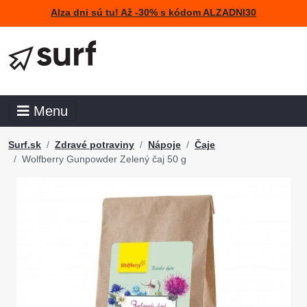
Alza dni sú tu! Až -30% s kódom ALZADNI30
Menu
Surf.sk
Zdravé potraviny
Nápoje
Čaje
Wolfberry Gunpowder Zelený čaj 50 g