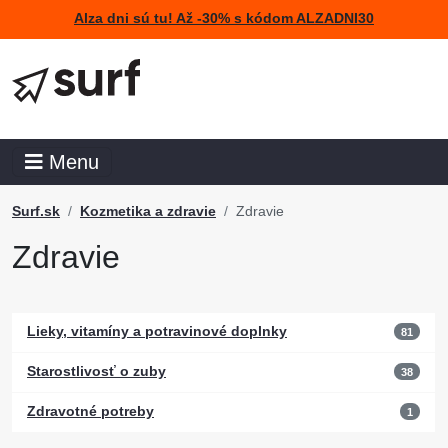
Alza dni sú tu! Až -30% s kódom ALZADNI30
Menu
Surf.sk
Kozmetika a zdravie
Zdravie
Zdravie
Lieky, vitamíny a potravinové doplnky
81
Starostlivosť o zuby
38
Zdravotné potreby
1