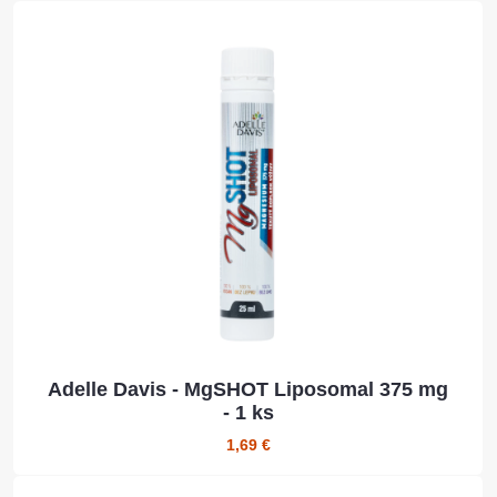
Adelle Davis - MgSHOT Liposomal 375 mg
- 1 ks
1,69 €