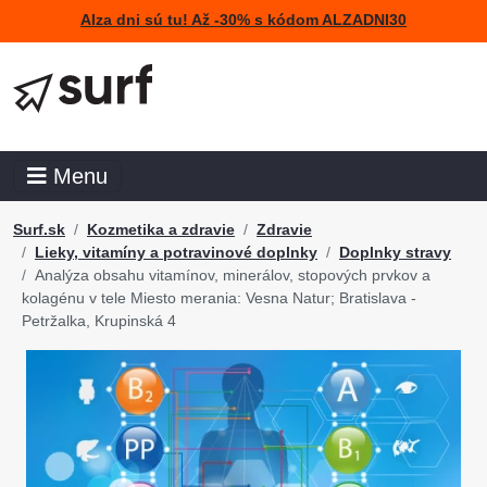
Alza dni sú tu! Až -30% s kódom ALZADNI30
Menu
Surf.sk
Kozmetika a zdravie
Zdravie
Lieky, vitamíny a potravinové doplnky
Doplnky stravy
Analýza obsahu vitamínov, minerálov, stopových prvkov a
kolagénu v tele Miesto merania: Vesna Natur; Bratislava -
Petržalka, Krupinská 4