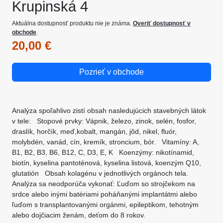
Krupinská 4
Aktuálna dostupnosť produktu nie je známa.
Overiť dostupnosť v
obchode
.
20,00 €
Pozrieť v obchode
Analýza spoľahlivo zistí obsah nasledujúcich stavebných látok
v tele: Stopové prvky: Vápnik, železo, zinok, selén, fosfor,
draslík, horčík, meď,kobalt, mangán, jôd, nikel, fluór,
molybdén, vanád, cín, kremík, stroncium, bór. Vitamíny: A,
B1, B2, B3, B6, B12, C, D3, E, K Koenzýmy: nikotínamid,
biotín, kyselina pantoténová, kyselina listová, koenzým Q10,
glutatión Obsah kolagénu v jednotlivých orgánoch tela.
Analýza sa neodporúča vykonať: Ľuďom so strojčekom na
srdce alebo inými batériami poháňanými implantátmi alebo
ľuďom s transplantovanými orgánmi, epileptikom, tehotným
alebo dojčiacim ženám, deťom do 8 rokov.