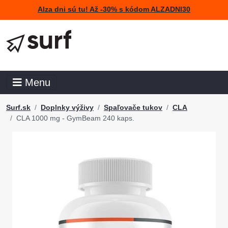
Alza dni sú tu! Až -30% s kódom ALZADNI30
Menu
Surf.sk
Doplnky výživy
Spaľovače tukov
CLA
CLA 1000 mg - GymBeam 240 kaps.