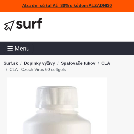
Alza dni sú tu! Až -30% s kódom ALZADNI30
Menu
Surf.sk
Doplnky výživy
Spaľovače tukov
CLA
CLA - Czech Virus 60 softgels