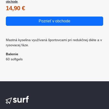
obchode
.
14,90 €
Pozrieť v obchode
Mastná kyselina využívaná športovcami pri redukčnej diéte a v
rysovacej fáze.
Balenie
60 softgels