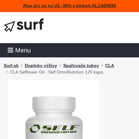
Alza dni sú tu! Až -30% s kódom ALZADNI30
Menu
Surf.sk
Doplnky výživy
Spaľovače tukov
CLA
CLA Safflower Oil - Self OmniNutrition 120 kaps.