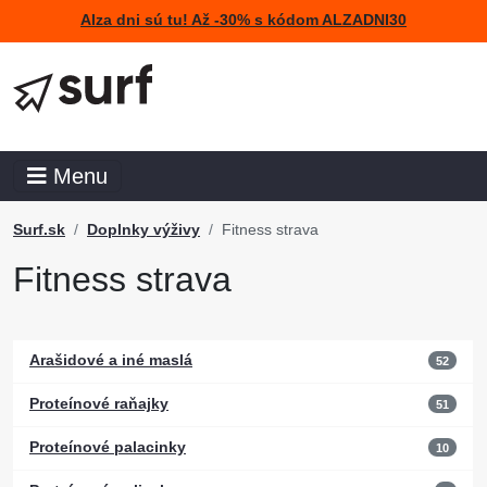
Alza dni sú tu! Až -30% s kódom ALZADNI30
Menu
Surf.sk
Doplnky výživy
Fitness strava
Fitness strava
Arašidové a iné maslá
52
Proteínové raňajky
51
Proteínové palacinky
10