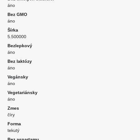
áno
Bez GMO
áno
Šírka
5.500000
Bezlepkový
áno
Bez laktózy
áno
Vegánsky
áno
Vegetariánsky
áno
Zmes
číry
Forma
tekutý
Bez aspartamu