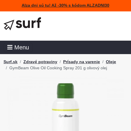
Alza dni sú tu! Až -30% s kódom ALZADNI30
Menu
Surf.sk
Zdravé potraviny
Prísady na varenie
Oleje
GymBeam Olive Oil Cooking Spray 201 g olivový olej