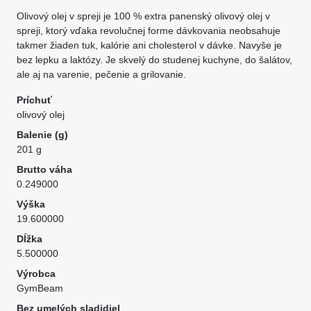
Olivový olej v spreji je 100 % extra panenský olivový olej v
spreji, ktorý vďaka revolučnej forme dávkovania neobsahuje
takmer žiaden tuk, kalórie ani cholesterol v dávke. Navyše je
bez lepku a laktózy. Je skvelý do studenej kuchyne, do šalátov,
ale aj na varenie, pečenie a grilovanie.
Príchuť
olivový olej
Balenie (g)
201 g
Brutto váha
0.249000
Výška
19.600000
Dĺžka
5.500000
Výrobca
GymBeam
Bez umelých sladidiel