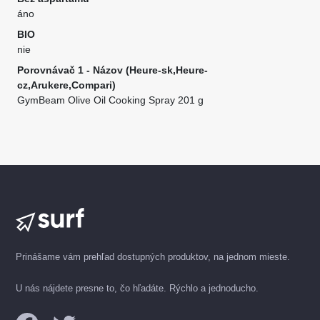
áno
BIO
nie
Porovnávač 1 - Názov (Heure-sk,Heure-
cz,Arukere,Compari)
GymBeam Olive Oil Cooking Spray 201 g
Prinášame vám prehľad dostupných produktov, na jednom mieste.
U nás nájdete presne to, čo hľadáte. Rýchlo a jednoducho.