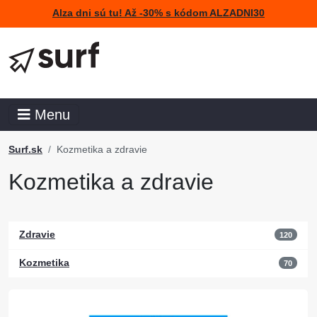
Alza dni sú tu! Až -30% s kódom ALZADNI30
Menu
Surf.sk
Kozmetika a zdravie
Kozmetika a zdravie
Zdravie
120
Kozmetika
70