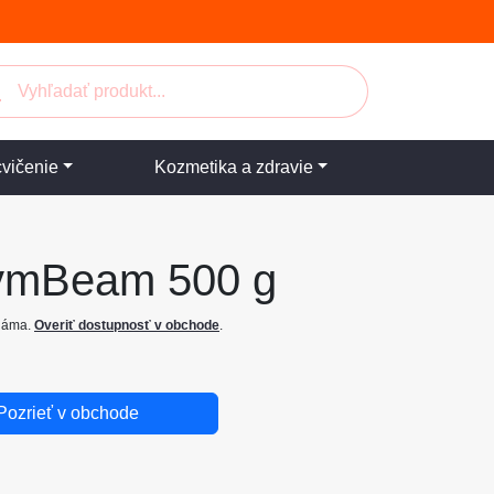
cvičenie
Kozmetika a zdravie
GymBeam 500 g
známa.
Overiť dostupnosť v obchode
.
Pozrieť v obchode