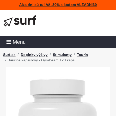
Alza dni sú tu! Až -30% s kódom ALZADNI30
Menu
Surf.sk
Doplnky výživy
Stimulanty
Taurín
Taurine kapsulový - GymBeam 120 kaps.