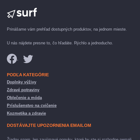
Prinášame vám prehľad dostupných produktov, na jednom mieste.
U nás nájdete presne to, čo hľadáte. Rýchlo a jednoducho.
PODĽA KATEGÓRIE
Doplnky výživy
Zdravé potraviny
Oblečenie a móda
Príslušenstvo na cvičenie
Kozmetika a zdravie
DOSTÁVAJTE UPOZORNENIA EMAILOM
Žiadny spam, len zaujímavé ponuky, ktoré by ste si rozhodne nemali