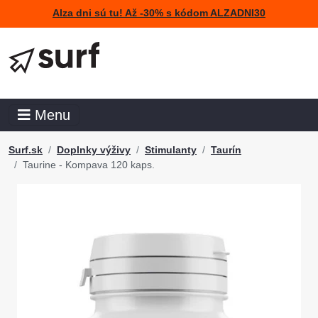
Alza dni sú tu! Až -30% s kódom ALZADNI30
Menu
Surf.sk
Doplnky výživy
Stimulanty
Taurín
Taurine - Kompava 120 kaps.