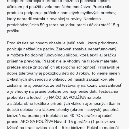
receptúre šetrnejší k prírode a môže sa pochváliť lepším
účinkom pri použití oveľa menšieho množstva. Praciu silu
produktu podporuje prášok z namletých mydlových orechov,
ktorý nahradil extrakt z rovnakej suroviny. Namiesto
predchádzajúcich 50 g teraz na jednu praciu dávku stačí 15 g
prášku.
Produkt tiež po novom obsahuje jedlú sódu, ktorá prirodzene
pohlcuje nežiadúce pachy. Zároveň zostáva neparfumovaný
a môžete ho doplniť ľubovoľnou silicou, ktorá textil aj práčku
príjemne prevonia. Prášok nie je vhodný na flísové materiály,
pretože môže znižovať ich absorpčnú schopnosť. Prípravok je
dobre tolerovaný aj pokožkou detí do 3 rokov. To vieme nielen
z vlastných skúseností a ohlasov od našich zákazníkov, ale
získali sme aj pečiatku, že bol testovaný na kožnú znášanlivosť
a je vhodný na pranie bielizne pre najmenšie deti. Testovanie
prebehlo na ľuďoch :-) NA ČO SA POUŽÍVA na biele
a stálofarebné textílie z prírodných vlákien aj zmesných tkanín
detské oblečenie a látkové plienky (okrem flísových) posteľná
bielizeň na pranie pri teplotách od 40 °C v práčke aj ručné
pranie. AKO SA POUŽÍVA Návod: 15 g prášku (1 polievková
lyžica) na prací cyklus, na 4 – 5 kg bielizne. Pokiaľ to materiál