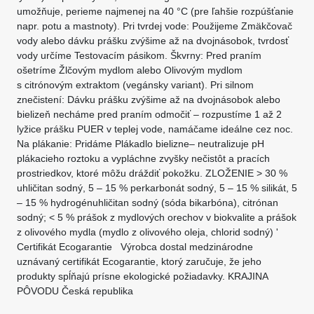
umožňuje, perieme najmenej na 40 °C (pre ľahšie rozpúšťanie
napr. potu a mastnoty). Pri tvrdej vode: Použijeme Zmäkčovač
vody alebo dávku prášku zvýšime až na dvojnásobok, tvrdosť
vody určíme Testovacím pásikom. Škvrny: Pred praním
ošetríme Žlčovým mydlom alebo Olivovým mydlom
s citrónovým extraktom (vegánsky variant). Pri silnom
znečistení: Dávku prášku zvýšime až na dvojnásobok alebo
bielizeň necháme pred praním odmočiť – rozpustíme 1 až 2
lyžice prášku PUER v teplej vode, namáčame ideálne cez noc.
Na plákanie: Pridáme Plákadlo bielizne– neutralizuje pH
plákacieho roztoku a vypláchne zvyšky nečistôt a pracích
prostriedkov, ktoré môžu dráždiť pokožku. ZLOŽENIE > 30 %
uhličitan sodný, 5 – 15 % perkarbonát sodný, 5 – 15 % silikát, 5
– 15 % hydrogénuhličitan sodný (sóda bikarbóna), citrónan
sodný; < 5 % prášok z mydlových orechov v biokvalite a prášok
z olivového mydla (mydlo z olivového oleja, chlorid sodný) '
Certifikát Ecogarantie Výrobca dostal medzinárodne
uznávaný certifikát Ecogarantie, ktorý zaručuje, že jeho
produkty spĺňajú prísne ekologické požiadavky. KRAJINA
PÔVODU Česká republika