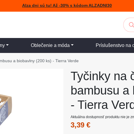
Alza dni sú tu! Až -30% s kódom ALZADNI30
iny
Oblečenie a móda
Príslušenstvo na 
ambusu a biobavlny (200 ks) - Tierra Verde
Tyčinky na č
bambusu a b
- Tierra Ver
Aktuálna dostupnosť produktu nie je 
3,39 €