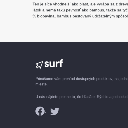
Ten je síce vhodnejší ako plast, ale vyrába sa z dr
látok a nemá takú pevnosť ako bambus, takže sa ty
% biobavlna, bambus pestovaný udržateľným spôs
Prinášame vám prehľad dostupných produktov, na jed
mieste.
U nás nájdete presne to, čo hľadáte. Rýchlo a jednoduc