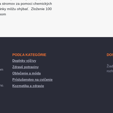
eva stromov za pomoci chemických
činky môžu ohýbať. Zloženie 100
obom
PODĽA KATEGÓRIE
DO
Doplnky výživy
Žiad
Zdravé potraviny
nom
rozh
Oblečenie a móda
Príslušenstvo na cvičenie
ho.
Kozmetika a zdravie