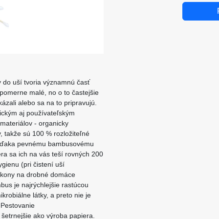
y do uší tvoria významnú časť
pomerne malé, no o to častejšie
ázali alebo sa na to pripravujú.
ickým aj používateľským
ateriálov - organicky
 takže sú 100 % rozložiteľné
a vďaka pevnému bambusovému
ra sa ich na vás teší rovných 200
ienu (pri čistení uší
 úkony na drobné domáce
us je najrýchlejšie rastúcou
robiálne látky, a preto nie je
. Pestovanie
šetrnejšie ako výroba papiera.