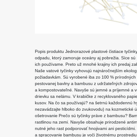
Popis produktu Jednorazové plastové čistiace tyčink
odpadu, ktorý zamoruje oceány aj pobrežia. Síce sú 
ich používame. Preto už mnohé krajiny ich predaj zak
Naše vatové tyčinky vyhovujú najnáročnejším ekolog
požiadavkám. Sú vyrobené iba zo 100 % prírodných m
pestovanej bavlny a bambusu z udržateľných zdrojov,
a kompostovateľné. Navyše sú jemné a príjemné 
drievku sa nelámu. V krabičke z recyklovaného papie
kusov. Na čo sa používajú? na šetrnú každodennú hyg
nezavádzajte hlboko do zvukovodu) na kozmetické
ošetrovanie Prečo sú tyčinky práve z bambusu? Bamb
rastlinou na zemi. Navyše obsahuje prirodzené antimik
nutné jeho rast podporovať hnojivami ani pesticídmi
a spracovanie bambusu je voči životnému prostrediu 