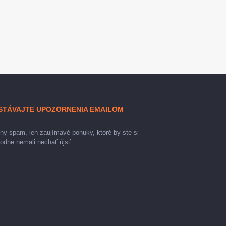
STÁVAJTE UPOZORNENIA EMAILOM
ny spam, len zaujímavé ponuky, ktoré by ste si
odne nemali nechať újsť.