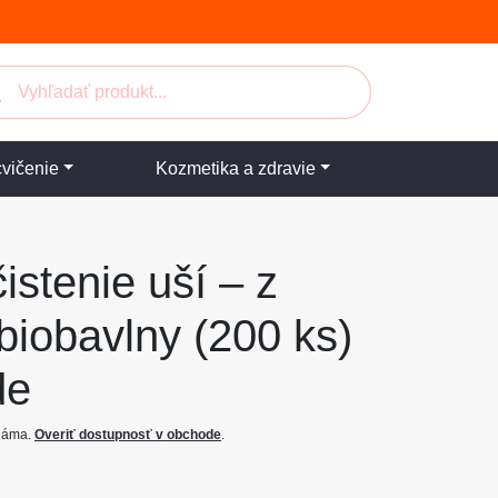
cvičenie
Kozmetika a zdravie
istenie uší – z
iobavlny (200 ks)
de
známa.
Overiť dostupnosť v obchode
.