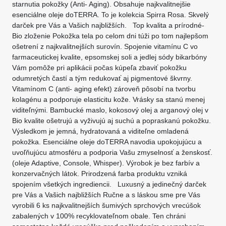
starnutia pokožky (Anti- Aging). Obsahuje najkvalitnejšie
esenciálne oleje doTERRA. To je kolekcia Spirra Rosa. Skvelý
darček pre Vás a Vašich najbližších. Top kvalita a prírodné-
Bio zloženie Pokožka tela po celom dni túži po tom najlepšom
ošetrení z najkvalitnejších surovín. Spojenie vitamínu C vo
farmaceutickej kvalite, epsomskej soli a jedlej sódy bikarbóny
Vám pomôže pri aplikácii počas kúpeľa zbaviť pokožku
odumretých častí a tým redukovať aj pigmentové škvrny.
Vitamínom C (anti- aging efekt) zároveň pôsobí na tvorbu
kolagénu a podporuje elasticitu kože. Vrásky sa stanú menej
viditeľnými. Bambucké maslo, kokosový olej a arganový olej v
Bio kvalite ošetrujú a vyživujú aj suchú a popraskanú pokožku.
Výsledkom je jemná, hydratovaná a viditeľne omladená
pokožka. Esenciálne oleje doTERRA navodia upokojujúcu a
uvoľňujúcu atmosféru a podporia Vašu zmyselnosť a ženskosť.
(oleje Adaptive, Console, Whisper). Výrobok je bez farbív a
konzervačných látok. Prirodzená farba produktu vzniká
spojením všetkých ingrediencii. Luxusný a jedinečný darček
pre Vás a Vašich najbližších Ručne a s láskou sme pre Vás
vyrobili 6 ks najkvalitnejších šumivých sprchových vrecúšok
zabalených v 100% recyklovateľnom obale. Ten chráni