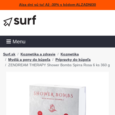
Alza dni sú tu! Až -30% s kódom ALZADNI30
Menu
Surf.sk
Kozmetika a zdravie
Kozmetika
Mydlá a peny do kúpeľa
Prípravky do kúpeľa
ZENDREAM THERAPY Shower Bombs Spirra Rosa 6 ks 360 g