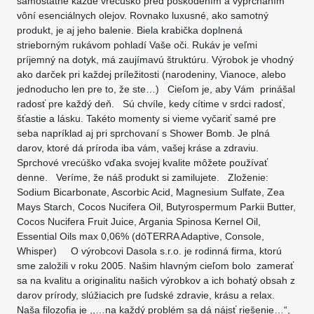
samostatne každé vrecúško pred poškodením a vyprchaním
vôní esenciálnych olejov. Rovnako luxusné, ako samotný
produkt, je aj jeho balenie. Biela krabička doplnená
strieborným rukávom pohladí Vaše oči. Rukáv je veľmi
príjemný na dotyk, má zaujímavú štruktúru. Výrobok je vhodný
ako darček pri každej príležitosti (narodeniny, Vianoce, alebo
jednoducho len pre to, že ste…) Cieľom je, aby Vám prinášal
radosť pre každý deň. Sú chvíle, kedy cítime v srdci radosť,
šťastie a lásku. Takéto momenty si vieme vyčariť samé pre
seba napríklad aj pri sprchovaní s Shower Bomb. Je plná
darov, ktoré dá príroda iba vám, vašej kráse a zdraviu.
Sprchové vrecúško vďaka svojej kvalite môžete používať
denne. Veríme, že náš produkt si zamilujete. Zloženie:
Sodium Bicarbonate, Ascorbic Acid, Magnesium Sulfate, Zea
Mays Starch, Cocos Nucifera Oil, Butyrospermum Parkii Butter,
Cocos Nucifera Fruit Juice, Argania Spinosa Kernel Oil,
Essential Oils max 0,06% (dōTERRA Adaptive, Console,
Whisper) O výrobcovi Dasola s.r.o. je rodinná firma, ktorú
sme založili v roku 2005. Našim hlavným cieľom bolo zamerať
sa na kvalitu a originalitu našich výrobkov a ich bohatý obsah z
darov prírody, slúžiacich pre ľudské zdravie, krásu a relax.
Naša filozofia je ,,…na každý problém sa dá nájsť riešenie…“,