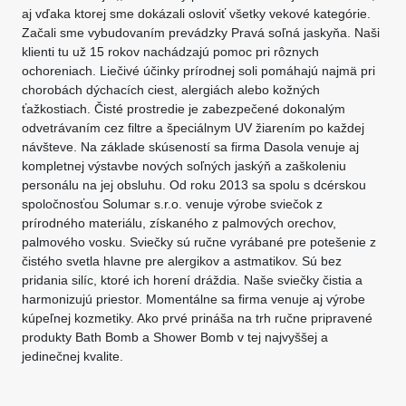
aj vďaka ktorej sme dokázali osloviť všetky vekové kategórie.
Začali sme vybudovaním prevádzky Pravá soľná jaskyňa. Naši
klienti tu už 15 rokov nachádzajú pomoc pri rôznych
ochoreniach. Liečivé účinky prírodnej soli pomáhajú najmä pri
chorobách dýchacích ciest, alergiách alebo kožných
ťažkostiach. Čisté prostredie je zabezpečené dokonalým
odvetrávaním cez filtre a špeciálnym UV žiarením po každej
návšteve. Na základe skúseností sa firma Dasola venuje aj
kompletnej výstavbe nových soľných jaskýň a zaškoleniu
personálu na jej obsluhu. Od roku 2013 sa spolu s dcérskou
spoločnosťou Solumar s.r.o. venuje výrobe sviečok z
prírodného materiálu, získaného z palmových orechov,
palmového vosku. Sviečky sú ručne vyrábané pre potešenie z
čistého svetla hlavne pre alergikov a astmatikov. Sú bez
pridania silíc, ktoré ich horení dráždia. Naše sviečky čistia a
harmonizujú priestor. Momentálne sa firma venuje aj výrobe
kúpeľnej kozmetiky. Ako prvé prináša na trh ručne pripravené
produkty Bath Bomb a Shower Bomb v tej najvyššej a
jedinečnej kvalite.