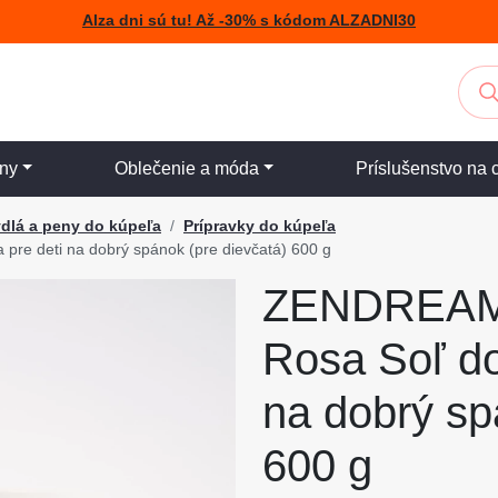
Alza dni sú tu! Až -30% s kódom ALZADNI30
iny
Oblečenie a móda
Príslušenstvo na 
dlá a peny do kúpeľa
Prípravky do kúpeľa
e deti na dobrý spánok (pre dievčatá) 600 g
ZENDREAM 
Rosa Soľ do
na dobrý sp
600 g