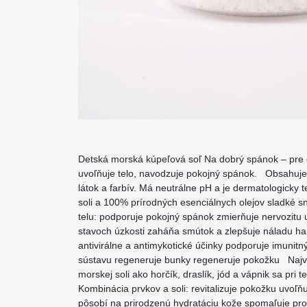
Detská morská kúpeľová soľ Na dobrý spánok – pre
uvoľňuje telo, navodzuje pokojný spánok. Obsahuje
látok a farbív. Má neutrálne pH a je dermatologick
soli a 100% prírodných esenciálnych olejov sladké s
telu: podporuje pokojný spánok zmierňuje nervozitu
stavoch úzkosti zaháňa smútok a zlepšuje náladu har
antivirálne a antimykotické účinky podporuje imunitn
sústavu regeneruje bunky regeneruje pokožku Najvi
morskej soli ako horčík, draslík, jód a vápnik sa pri
Kombinácia prvkov a soli: revitalizuje pokožku uvoľňu
pôsobí na prirodzenú hydratáciu kože spomaľuje pr