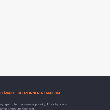
STÁVAJTE UPOZORNENIA EMAILOM
ny spam, len zaujímavé ponuky, ktoré by ste si
odne nemali nechať újsť.