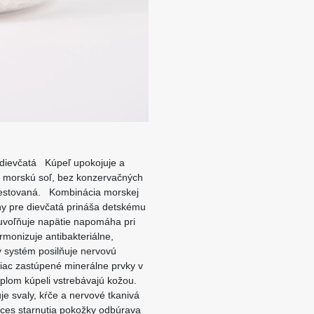
 dievčatá Kúpeľ upokojuje a
 morskú soľ, bez konzervačných
y testovaná. Kombinácia morskej
ny pre dievčatá prináša detskému
 uvoľňuje napätie napomáha pri
monizuje antibakteriálne,
ý systém posilňuje nervovú
ac zastúpené minerálne prvky v
 teplom kúpeli vstrebávajú kožou.
je svaly, kŕče a nervové tkanivá
oces starnutia pokožky odbúrava