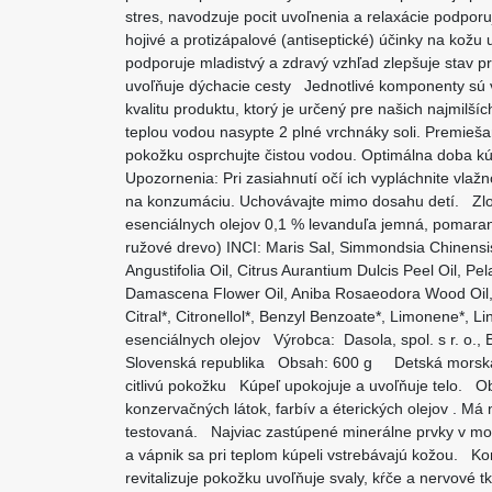
stres, navodzuje pocit uvoľnenia a relaxácie podporu
hojivé a protizápalové (antiseptické) účinky na kožu
podporuje mladistvý a zdravý vzhľad zlepšuje stav p
uvoľňuje dýchacie cesty Jednotlivé komponenty sú
kvalitu produktu, ktorý je určený pre našich najmilš
teplou vodou nasypte 2 plné vrchnáky soli. Premieša
pokožku osprchujte čistou vodou. Optimálna doba k
Upozornenia: Pri zasiahnutí očí ich vypláchnite vlaž
na konzumáciu. Uchovávajte mimo dosahu detí. Zlo
esenciálnych olejov 0,1 % levanduľa jemná, pomaranč
ružové drevo) INCI: Maris Sal, Simmondsia Chinensi
Angustifolia Oil, Citrus Aurantium Dulcis Peel Oil, P
Damascena Flower Oil, Aniba Rosaeodora Wood Oil, 
Citral*, Citronellol*, Benzyl Benzoate*, Limonene*, Li
esenciálnych olejov Výrobca: Dasola, spol. s r. o., 
Slovenská republika Obsah: 600 g Detská morská 
citlivú pokožku Kúpeľ upokojuje a uvoľňuje telo. O
konzervačných látok, farbív a éterických olejov . Má
testovaná. Najviac zastúpené minerálne prvky v morsk
a vápnik sa pri teplom kúpeli vstrebávajú kožou. Ko
revitalizuje pokožku uvoľňuje svaly, kŕče a nervové 