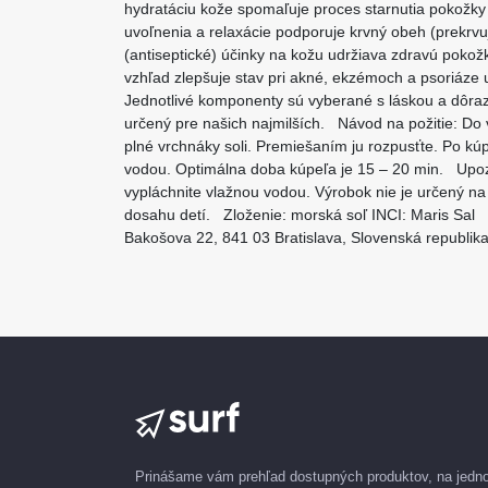
hydratáciu kože spomaľuje proces starnutia pokožky
uvoľnenia a relaxácie podporuje krvný obeh (prekrvuj
(antiseptické) účinky na kožu udržiava zdravú pokož
vzhľad zlepšuje stav pri akné, ekzémoch a psoriáze
Jednotlivé komponenty sú vyberané s láskou a dôrazo
určený pre našich najmilších. Návod na požitie: Do
plné vrchnáky soli. Premiešaním ju rozpusťte. Po kúp
vodou. Optimálna doba kúpeľa je 15 – 20 min. Upozo
vypláchnite vlažnou vodou. Výrobok nie je určený 
dosahu detí. Zloženie: morská soľ INCI: Maris Sal V
Bakošova 22, 841 03 Bratislava, Slovenská republi
Prinášame vám prehľad dostupných produktov, na jed