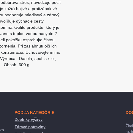
 odbúrava stres, navodzuje pocit
e kožu) hojivé a protizápalové
ku podporuje mladistvý a zdravý
 uvoľňuje dýchacie cesty
m na kvalitu produktu, ktorý je
 vane s teplou vodou nasypte 2
eli pokožku osprchujte čistou
rnenia: Pri zasiahnutí očí ich
na konzumáciu. Uchovávajte mimo
ýrobca: Dasola, spol. s r. o.,
ka Obsah: 600 g
PODĽA KATEGÓRIE
DO
Doplnky výživy
Žiad
Zdravé potraviny
nom
rozh