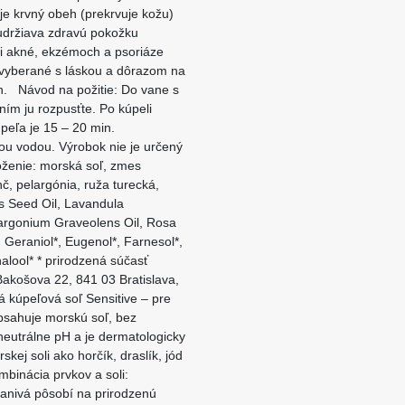
je krvný obeh (prekrvuje kožu)
 udržiava zdravú pokožku
ri akné, ekzémoch a psoriáze
 vyberané s láskou a dôrazom na
ích. Návod na požitie: Do vane s
ním ju rozpusťte. Po kúpeli
úpeľa je 15 – 20 min.
nou vodou. Výrobok nie je určený
ženie: morská soľ, zmes
, pelargónia, ruža turecká,
s Seed Oil, Lavandula
elargonium Graveolens Oil, Rosa
Geraniol*, Eugenol*, Farnesol*,
nalool* * prirodzená súčasť
Bakošova 22, 841 03 Bratislava,
kúpeľová soľ Sensitive – pre
bsahuje morskú soľ, bez
 neutrálne pH a je dermatologicky
ej soli ako horčík, draslík, jód
mbinácia prvkov a soli:
tkanivá pôsobí na prirodzenú