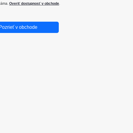
známa.
Overiť dostupnosť v obchode
.
Pozrieť v obchode