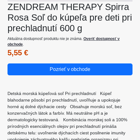
ZENDREAM THERAPY Spirra
Rosa Soľ do kúpeľa pre deti pri
prechladnutí 600 g
Aktuálna dostupnosť produktu nie je známa.
Overiť dostupnosť v
obchode
.
5,55 €
Pozrieť v obchode
Detská morská kúpeľová soľ Pri prechladnutí Kúpeľ
blahodarne pôsobí pri prechladnutí, uvoľňuje a upokojuje
horné aj dolné dýchacie cesty Obsahuje morskú soľ, bez
konzervačných látok a farbív. Má neutrálne pH a je
dermatologicky testovaná. Kombinácia morskej soli a 100%
prírodných esenciálnych olejov pri prechladnutí prináša
detskému telu: uvoľnenie dýchacích ciest posilnenie imunity
upokojenie záchvatového kašľu prehriatie organizmu pri