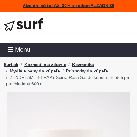
Alza dni sú tu! Až -30% s kódom ALZADNI30
Menu
Surf.sk
Kozmetika a zdravie
Kozmetika
Mydlá a peny do kúpeľa
Prípravky do kúpeľa
ZENDREAM THERAPY Spirra Rosa Soľ do kúpeľa pre deti pri
prechladnutí 600 g