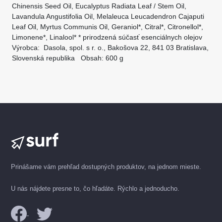
Chinensis Seed Oil, Eucalyptus Radiata Leaf / Stem Oil,
Lavandula Angustifolia Oil, Melaleuca Leucadendron Cajaputi
Leaf Oil, Myrtus Communis Oil, Geraniol*, Citral*, Citronellol*,
Limonene*, Linalool* * prirodzená súčasť esenciálnych olejov
Výrobca: Dasola, spol. s r. o., Bakošova 22, 841 03 Bratislava,
Slovenská republika Obsah: 600 g
Prinášame vám prehľad dostupných produktov, na jednom mieste.
U nás nájdete presne to, čo hľadáte. Rýchlo a jednoducho.