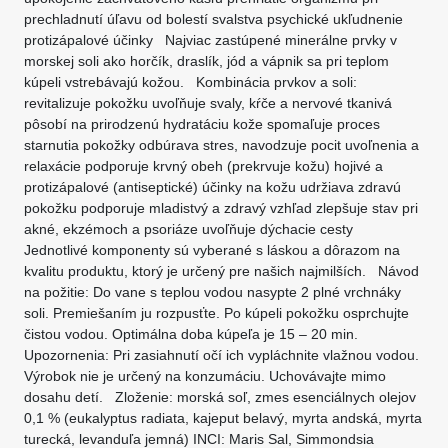
prechladnutí úľavu od bolestí svalstva psychické ukľudnenie
protizápalové účinky Najviac zastúpené minerálne prvky v
morskej soli ako horčík, draslík, jód a vápnik sa pri teplom
kúpeli vstrebávajú kožou. Kombinácia prvkov a soli:
revitalizuje pokožku uvoľňuje svaly, kŕče a nervové tkanivá
pôsobí na prirodzenú hydratáciu kože spomaľuje proces
starnutia pokožky odbúrava stres, navodzuje pocit uvoľnenia a
relaxácie podporuje krvný obeh (prekrvuje kožu) hojivé a
protizápalové (antiseptické) účinky na kožu udržiava zdravú
pokožku podporuje mladistvý a zdravý vzhľad zlepšuje stav pri
akné, ekzémoch a psoriáze uvoľňuje dýchacie cesty
Jednotlivé komponenty sú vyberané s láskou a dôrazom na
kvalitu produktu, ktorý je určený pre našich najmilších. Návod
na požitie: Do vane s teplou vodou nasypte 2 plné vrchnáky
soli. Premiešaním ju rozpusťte. Po kúpeli pokožku osprchujte
čistou vodou. Optimálna doba kúpeľa je 15 – 20 min.
Upozornenia: Pri zasiahnutí očí ich vypláchnite vlažnou vodou.
Výrobok nie je určený na konzumáciu. Uchovávajte mimo
dosahu detí. Zloženie: morská soľ, zmes esenciálnych olejov
0,1 % (eukalyptus radiata, kajeput belavý, myrta andská, myrta
turecká, levanduľa jemná) INCI: Maris Sal, Simmondsia