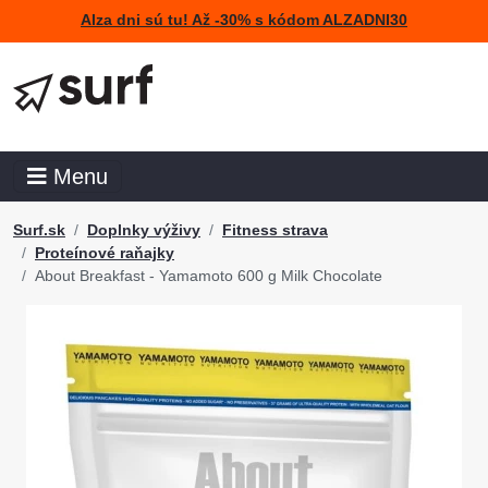
Alza dni sú tu! Až -30% s kódom ALZADNI30
Menu
Surf.sk
Doplnky výživy
Fitness strava
Proteínové raňajky
About Breakfast - Yamamoto 600 g Milk Chocolate