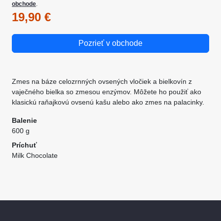
obchode
.
19,90 €
Pozrieť v obchode
Zmes na báze celozrnných ovsených vločiek a bielkovín z
vaječného bielka so zmesou enzýmov. Môžete ho použiť ako
klasickú raňajkovú ovsenú kašu alebo ako zmes na palacinky.
Balenie
600 g
Príchuť
Milk Chocolate