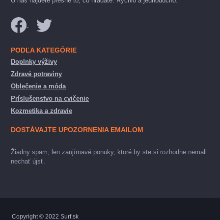
U nás nájdete presne to, čo hľadáte. Rýchlo a jednoducho.
PODĽA KATEGÓRIE
Doplnky výživy
Zdravé potraviny
Oblečenie a móda
Príslušenstvo na cvičenie
Kozmetika a zdravie
DOSTÁVAJTE UPOZORNENIA EMAILOM
Žiadny spam, len zaujímavé ponuky, ktoré by ste si rozhodne nemali
nechať újsť.
Copyright © 2022 Surf.sk