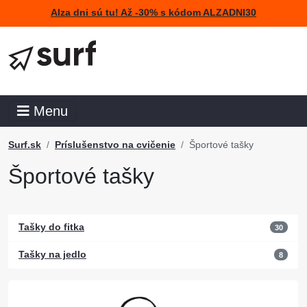
Alza dni sú tu! Až -30% s kódom ALZADNI30
Menu
Surf.sk
Príslušenstvo na cvičenie
Športové tašky
Športové tašky
Tašky do fitka
30
Tašky na jedlo
8