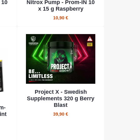
 10
Nitrox Pump - Prom-IN 10
x 15 g Raspberry
10,90 €
Project X - Swedish
Supplements 320 g Berry
Blast
m-
int
39,90 €