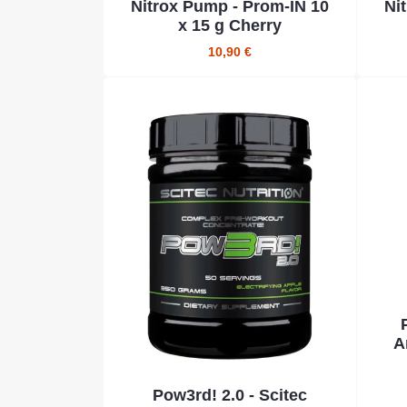
Nitrox Pump - Prom-IN 10
Ni
x 15 g Cherry
10,90 €
A
Pow3rd! 2.0 - Scitec