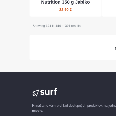
Nutrition 350 g Jablko
22,90 €
Showing
121
to
144
of
397
results
Prinášame vám prehľad dostupných produktov, na jed
mieste.