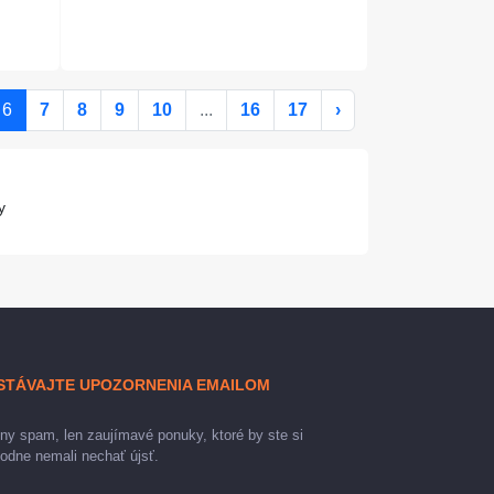
6
7
8
9
10
...
16
17
›
y
STÁVAJTE UPOZORNENIA EMAILOM
ny spam, len zaujímavé ponuky, ktoré by ste si
odne nemali nechať újsť.