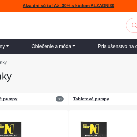
Alza dni sú tu! Až -30% s kódom ALZADNI30
iny
Oblečenie a móda
Príslušenstvo na 
lnky
nky
té pumpy
Tabletové pumpy
30