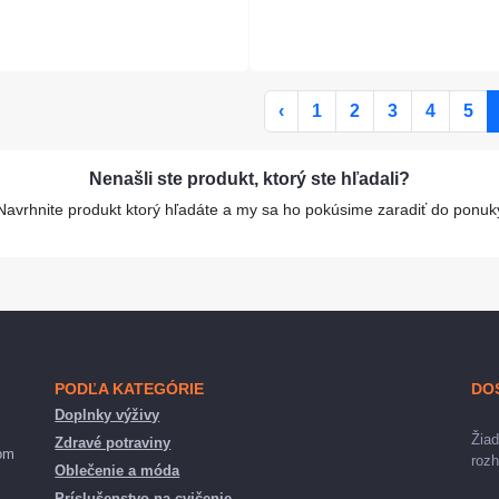
‹
1
2
3
4
5
Nenašli ste produkt, ktorý ste hľadali?
Navrhnite produkt ktorý hľadáte a my sa ho pokúsime zaradiť do ponuk
PODĽA KATEGÓRIE
DO
Doplnky výživy
Žiad
Zdravé potraviny
nom
rozh
Oblečenie a móda
Príslušenstvo na cvičenie