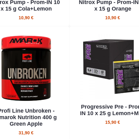
trox Pump - Prom-IN 10
Nitrox Pump - Prom-IN
x 15 g Cola+Lemon
x 15 g Orange
10,90 €
10,90 €
Progressive Pre - Pro
Profi Line Unbroken -
IN 10 x 25 g Lemon+M
marok Nutrition 400 g
15,90 €
Green Apple
31,90 €