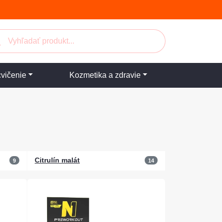
cvičenie
Kozmetika a zdravie
Citrulín malát
9
14