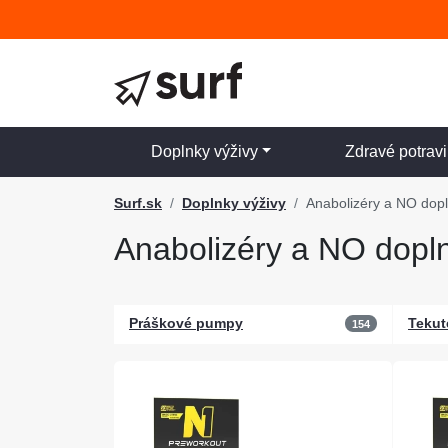
Doplnky výživy
Zdravé potrav
Surf.sk
Doplnky výživy
Anabolizéry a NO dop
Anabolizéry a NO dopl
Práškové pumpy
Teku
154