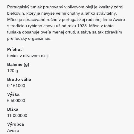
Portugalský tuniak pruhovaný v olivovom oleji je kvalitný zdroj
bielkovín, ktorý je navyše veľmi chutný a ľahko stráviteľný.
Mäso je spracované ručne v portugalskej rodinnej firme Aveiro
s tradíciou rybieho chovu už od roku 1928. Mäso z tohto
tuniaka obsahuje oveľa menej ortuti, a stáva sa tak zdravším
pre ľudský organizmus.
Príchuť
tuniak v olivovom oleji
Balenie (g)
120 g
Brutto váha
0.161000
Výška
6.500000
Dĺžka
11.000000
Výrobca
Aveiro