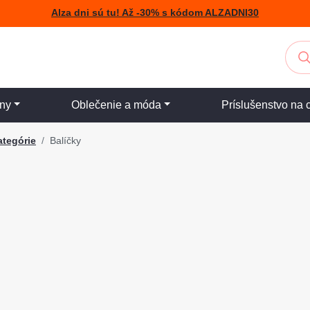
Alza dni sú tu! Až -30% s kódom ALZADNI30
iny
Oblečenie a móda
Príslušenstvo na 
ategórie
Balíčky