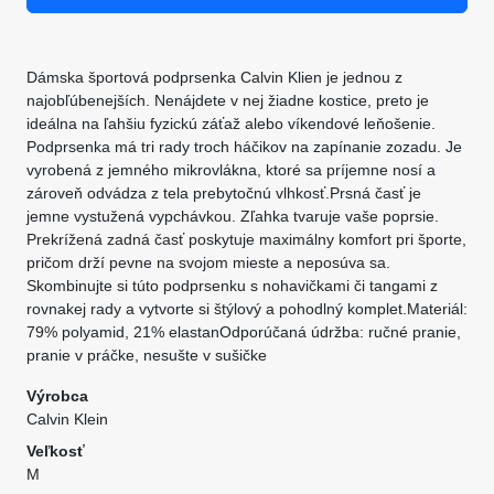
Dámska športová podprsenka Calvin Klien je jednou z
najobľúbenejších. Nenájdete v nej žiadne kostice, preto je
ideálna na ľahšiu fyzickú záťaž alebo víkendové leňošenie.
Podprsenka má tri rady troch háčikov na zapínanie zozadu. Je
vyrobená z jemného mikrovlákna, ktoré sa príjemne nosí a
zároveň odvádza z tela prebytočnú vlhkosť.Prsná časť je
jemne vystužená vypchávkou. Zľahka tvaruje vaše poprsie.
Prekrížená zadná časť poskytuje maximálny komfort pri športe,
pričom drží pevne na svojom mieste a neposúva sa.
Skombinujte si túto podprsenku s nohavičkami či tangami z
rovnakej rady a vytvorte si štýlový a pohodlný komplet.Materiál:
79% polyamid, 21% elastanOdporúčaná údržba: ručné pranie,
pranie v práčke, nesušte v sušičke
Výrobca
Calvin Klein
Veľkosť
M