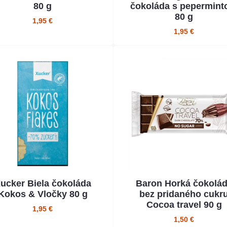
80 g
čokoláda s pepermin
80 g
1,95 €
1,95 €
ucker Biela čokoláda
Baron Horká čokolá
Kokos & Vločky 80 g
bez pridaného cukr
Cocoa travel 90 g
1,95 €
1,50 €