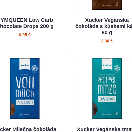
YMQUEEN Low Carb
Xucker Vegánska
hocolate Drops 200 g
čokoláda s kúskami k
80 g
6,95 €
2,30 €
cker Mliečna čokoláda
Xucker Vegánska tma