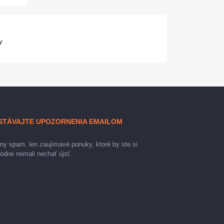
y
STÁVAJTE UPOZORNENIA EMAILOM
ny spam, len zaujímavé ponuky, ktoré by ste si
odne nemali nechať újsť.