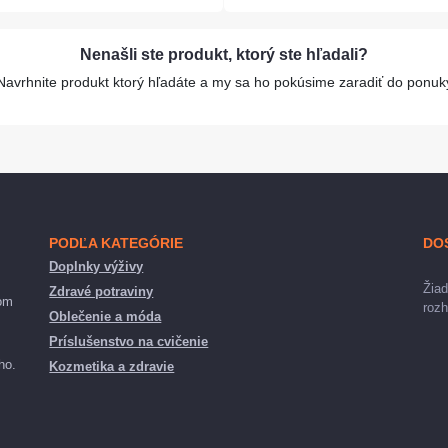
Nenašli ste produkt, ktorý ste hľadali?
Navrhnite produkt ktorý hľadáte a my sa ho pokúsime zaradiť do ponuk
PODĽA KATEGÓRIE
DO
Doplnky výživy
Žiad
Zdravé potraviny
nom
rozh
Oblečenie a móda
Príslušenstvo na cvičenie
ho.
Kozmetika a zdravie