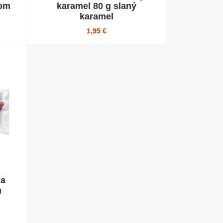
tom
karamel 80 g slaný
karamel
1,95 €
da
u