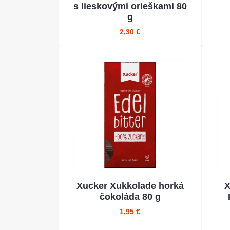
s lieskovými orieškami 80
g
2,30 €
Xucker Xukkolade horká
X
čokoláda 80 g
1,95 €