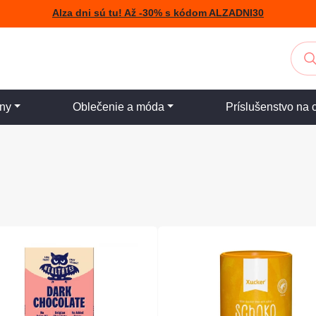
Alza dni sú tu! Až -30% s kódom ALZADNI30
iny
Oblečenie a móda
Príslušenstvo na 