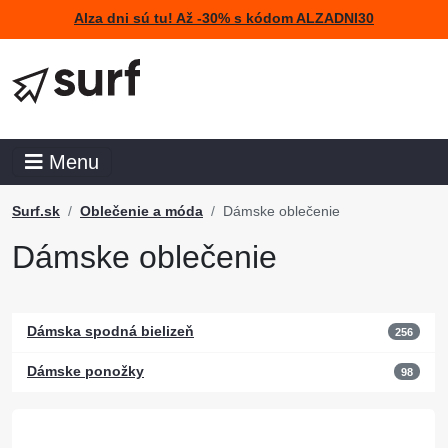
Alza dni sú tu! Až -30% s kódom ALZADNI30
Menu
Surf.sk
Oblečenie a móda
Dámske oblečenie
Dámske oblečenie
Dámska spodná bielizeň
256
Dámske ponožky
98