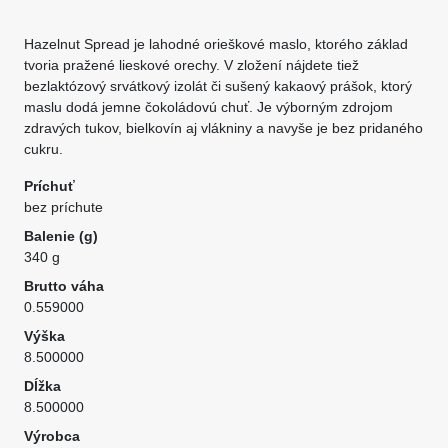
Hazelnut Spread je lahodné orieškové maslo, ktorého základ
tvoria pražené lieskové orechy. V zložení nájdete tiež
bezlaktózový srvátkový izolát či sušený kakaový prášok, ktorý
maslu dodá jemne čokoládovú chuť. Je výborným zdrojom
zdravých tukov, bielkovín aj vlákniny a navyše je bez pridaného
cukru.
Príchuť
bez príchute
Balenie (g)
340 g
Brutto váha
0.559000
Výška
8.500000
Dĺžka
8.500000
Výrobca