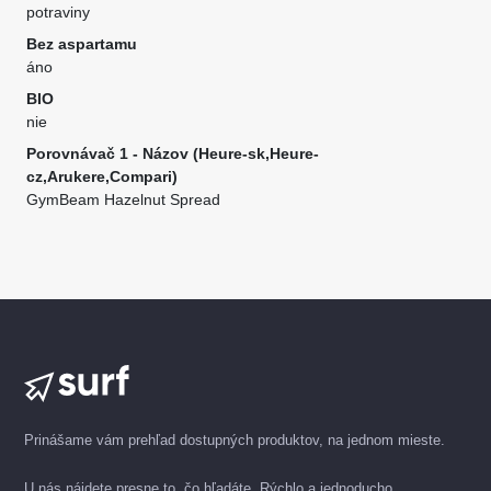
potraviny
Bez aspartamu
áno
BIO
nie
Porovnávač 1 - Názov (Heure-sk,Heure-
cz,Arukere,Compari)
GymBeam Hazelnut Spread
Prinášame vám prehľad dostupných produktov, na jednom mieste.
U nás nájdete presne to, čo hľadáte. Rýchlo a jednoducho.