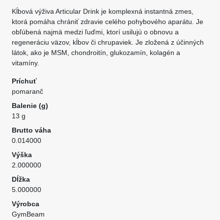
Kĺbová výživa Articular Drink je komplexná instantná zmes,
ktorá pomáha chrániť zdravie celého pohybového aparátu. Je
obľúbená najmä medzi ľuďmi, ktorí usilujú o obnovu a
regeneráciu väzov, kĺbov či chrupaviek. Je zložená z účinných
látok, ako je MSM, chondroitín, glukozamín, kolagén a
vitamíny.
Príchuť
pomaranč
Balenie (g)
13 g
Brutto váha
0.014000
Výška
2.000000
Dĺžka
5.000000
Výrobca
GymBeam