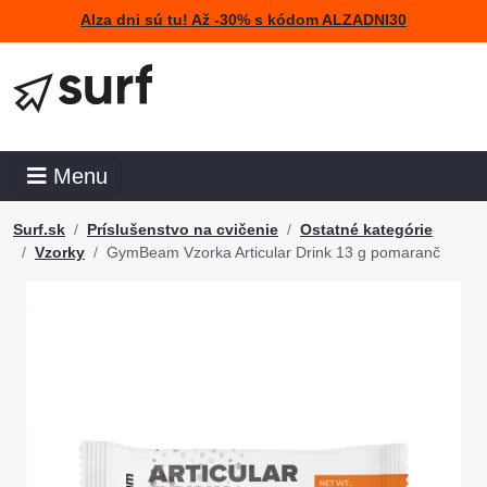
Alza dni sú tu! Až -30% s kódom ALZADNI30
Menu
Surf.sk
Príslušenstvo na cvičenie
Ostatné kategórie
Vzorky
GymBeam Vzorka Articular Drink 13 g pomaranč