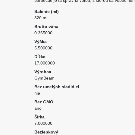
barbecue je tá správna voľba, s ktorou sa vôbec nemus
Balenie (ml)
320 ml
Brutto váha
0.365000
Výška
5.500000
Dĺžka
17.000000
Výrobca
GymBeam
Bez umelých sladidiel
nie
Bez GMO
áno
Šírka
7.000000
Bezlepkový