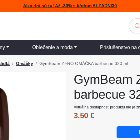
Alza dni sú tu! Až -30% s kódom ALZADNI30
iny
Oblečenie a móda
Príslušenstvo na 
didlá
Omáčky
GymBeam ZERO OMÁČKA barbecue 320 ml
GymBeam 
barbecue 3
Aktuálna dostupnosť produktu nie je 
3,50 €