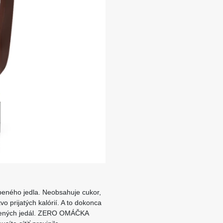
ného jedla. Neobsahuje cukor,
o prijatých kalórií. A to dokonca
ľúbených jedál. ZERO OMÁČKA