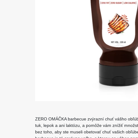
ZERO OMÁČKA barbecue zvýrazní chuť vášho obľúbe
tuk, lepok a ani laktózu, a pomôže vám znížiť množstv
bez toho, aby ste museli obetovať chuť vašich ob