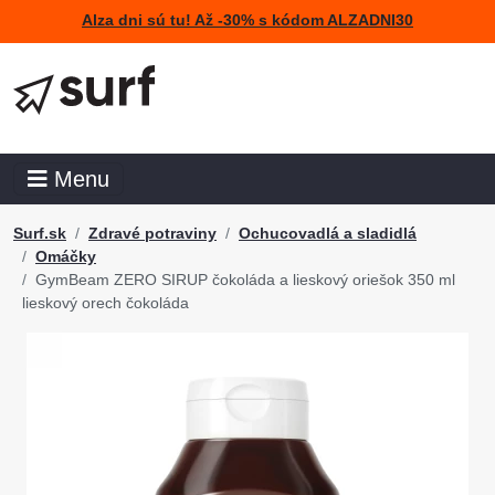
Alza dni sú tu! Až -30% s kódom ALZADNI30
Menu
Surf.sk
Zdravé potraviny
Ochucovadlá a sladidlá
Omáčky
GymBeam ZERO SIRUP čokoláda a lieskový oriešok 350 ml
lieskový orech čokoláda