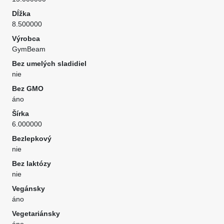
Dĺžka
8.500000
Výrobca
GymBeam
Bez umelých sladidiel
nie
Bez GMO
áno
Šírka
6.000000
Bezlepkový
nie
Bez laktózy
nie
Vegánsky
áno
Vegetariánsky