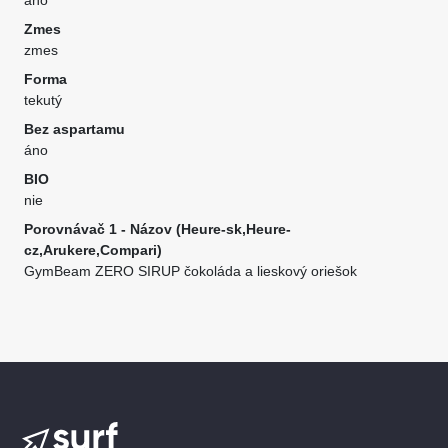
áno
Zmes
zmes
Forma
tekutý
Bez aspartamu
áno
BIO
nie
Porovnávač 1 - Názov (Heure-sk,Heure-
cz,Arukere,Compari)
GymBeam ZERO SIRUP čokoláda a lieskový oriešok