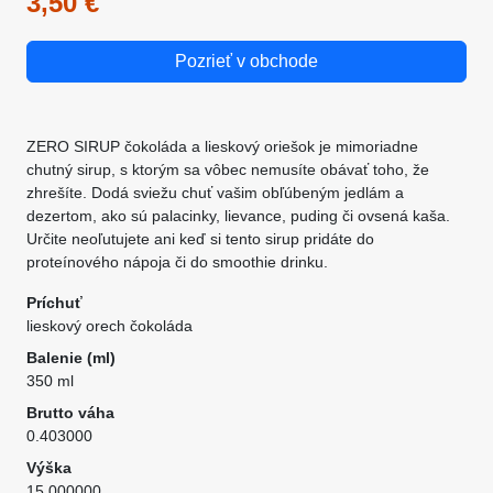
3,50 €
Pozrieť v obchode
ZERO SIRUP čokoláda a lieskový oriešok je mimoriadne
chutný sirup, s ktorým sa vôbec nemusíte obávať toho, že
zhrešíte. Dodá sviežu chuť vašim obľúbeným jedlám a
dezertom, ako sú palacinky, lievance, puding či ovsená kaša.
Určite neoľutujete ani keď si tento sirup pridáte do
proteínového nápoja či do smoothie drinku.
Príchuť
lieskový orech čokoláda
Balenie (ml)
350 ml
Brutto váha
0.403000
Výška
15.000000