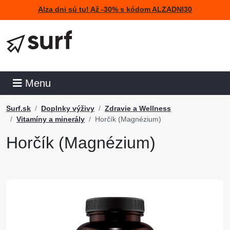
Alza dni sú tu! Až -30% s kódom ALZADNI30
Menu
Surf.sk
Doplnky výživy
Zdravie a Wellness
Vitamíny a minerály
Horčík (Magnézium)
Horčík (Magnézium)