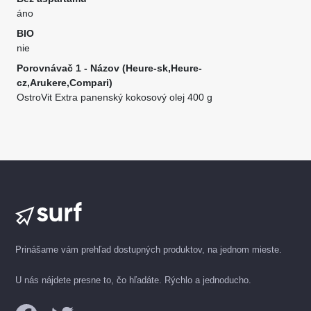
áno
BIO
nie
Porovnávač 1 - Názov (Heure-sk,Heure-
cz,Arukere,Compari)
OstroVit Extra panenský kokosový olej 400 g
Prinášame vám prehľad dostupných produktov, na jednom mieste.
U nás nájdete presne to, čo hľadáte. Rýchlo a jednoducho.