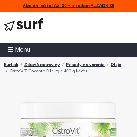
Alza dni sú tu! Až -30% s kódom ALZADNI30
Menu
Surf.sk
Zdravé potraviny
Prísady na varenie
Oleje
OstroVIT Coconut Oil virgin 400 g kokos