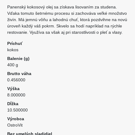
Panenský kokosový olej sa získava lisovaním za studena.
Vďaka tomuto šetrnému procesu si zachováva veľké množstvo
živín. Má jemnú vôňu a lahodnú chuť, ktorá pozdvihne na novú
úroveň každý váš pokrm. Skvelo sa hodí napríklad na rýchle
restovanie. Využíva sa však aj pri starostlivosti o pleť a vlasy.
Príchuť
kokos
Balenie (g)
400 g
Brutto váha
0.456000
Výška
8.000000
Dĺžka
10.500000
Výrobca
OstroVit
Bez umelých sladidiel