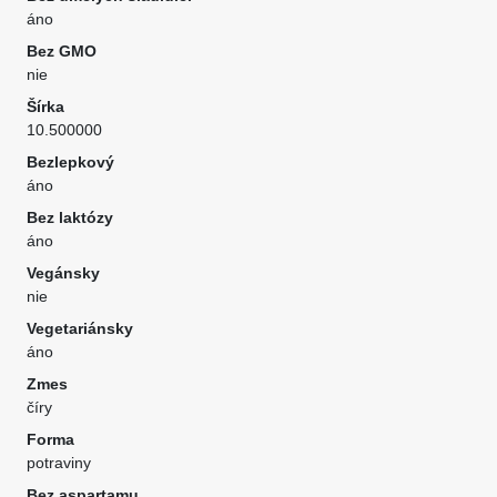
áno
Bez GMO
nie
Šírka
10.500000
Bezlepkový
áno
Bez laktózy
áno
Vegánsky
nie
Vegetariánsky
áno
Zmes
číry
Forma
potraviny
Bez aspartamu