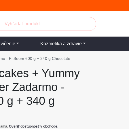
cvičenie
Kozmetika a zdravie
mo - FitBoom 600 g + 340 g Chocolate
ncakes + Yummy
er Zadarmo -
 g + 340 g
známa.
Overiť dostupnosť v obchode
.