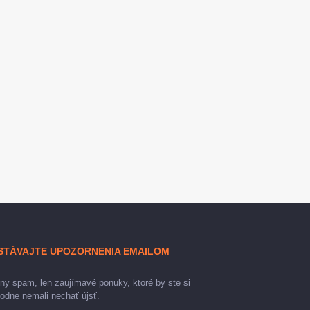
STÁVAJTE UPOZORNENIA EMAILOM
ny spam, len zaujímavé ponuky, ktoré by ste si
odne nemali nechať újsť.