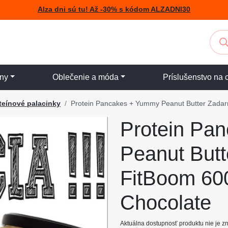
Alza dni sú tu! Až -30% s kódom ALZADNI30
iny
Oblečenie a móda
Príslušenstvo na 
teínové palacinky
Protein Pancakes + Yummy Peanut Butter Zadar
Protein Pa
Peanut Butt
FitBoom 600
Chocolate
Aktuálna dostupnosť produktu nie je 