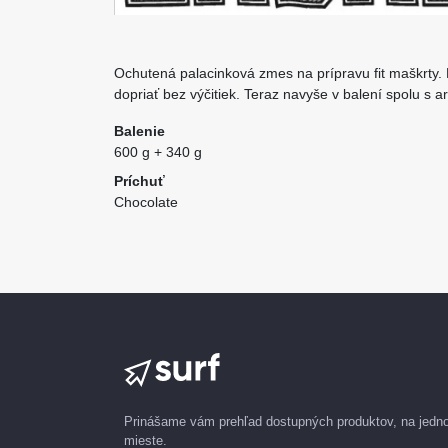
Ochutená palacinková zmes na prípravu fit maškrty.
dopriať bez výčitiek. Teraz navyše v balení spolu s
Balenie
600 g + 340 g
Príchuť
Chocolate
Prinášame vám prehľad dostupných produktov, na jed
mieste.