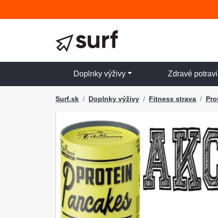
Doplnky výživy
Zdravé potrav
Surf.sk
Doplnky výživy
Fitness strava
Pro