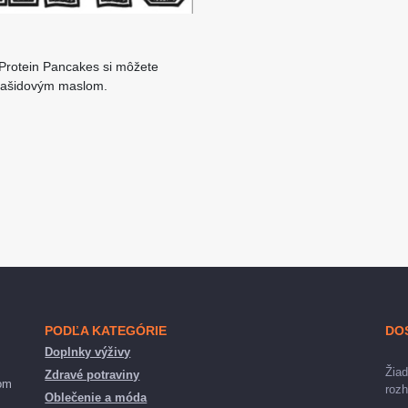
 Protein Pancakes si môžete
 arašidovým maslom.
PODĽA KATEGÓRIE
DO
Doplnky výživy
Žiad
Zdravé potraviny
nom
rozh
Oblečenie a móda