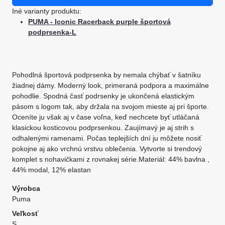
Iné varianty produktu:
PUMA - Iconic Racerback purple športová
podprsenka-L
Pohodlná športová podprsenka by nemala chýbať v šatníku
žiadnej dámy. Moderný look, primeraná podpora a maximálne
pohodlie. Spodná časť podrsenky je ukončená elastickým
pásom s logom tak, aby držala na svojom mieste aj pri športe.
Oceníte ju však aj v čase voľna, keď nechcete byť utláčaná
klasickou kosticovou podprsenkou. Zaujímavý je aj strih s
odhalenými ramenami. Počas teplejších dní ju môžete nosiť
pokojne aj ako vrchnú vrstvu oblečenia. Vytvorte si trendový
komplet s nohavičkami z rovnakej série.Materiál: 44% bavlna ,
44% modal, 12% elastan
Výrobca
Puma
Veľkosť
S