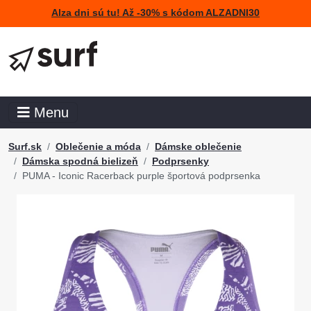
Alza dni sú tu! Až -30% s kódom ALZADNI30
Menu
Surf.sk
Oblečenie a móda
Dámske oblečenie
Dámska spodná bielizeň
Podprsenky
PUMA - Iconic Racerback purple športová podprsenka