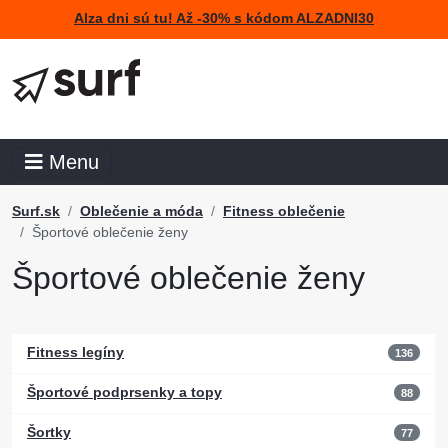
Alza dni sú tu! Až -30% s kódom ALZADNI30
Menu
Surf.sk
Oblečenie a móda
Fitness oblečenie
Športové oblečenie ženy
Športové oblečenie ženy
Fitness legíny
136
Športové podprsenky a topy
88
Šortky
77