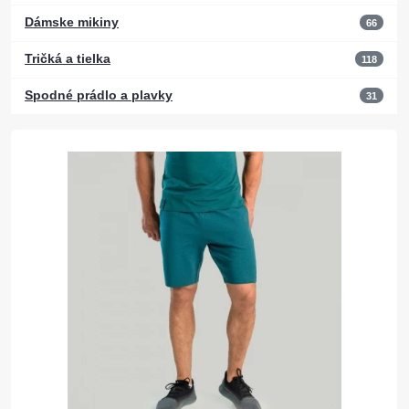
Dámske mikiny
66
Tričká a tielka
118
Spodné prádlo a plavky
31