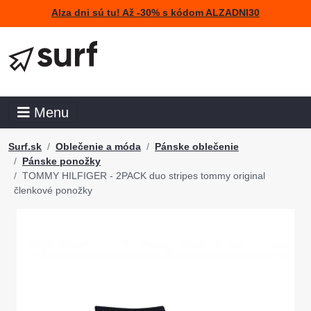
Alza dni sú tu! Až -30% s kódom ALZADNI30
Menu
Surf.sk
Oblečenie a móda
Pánske oblečenie
Pánske ponožky
TOMMY HILFIGER - 2PACK duo stripes tommy original
členkové ponožky